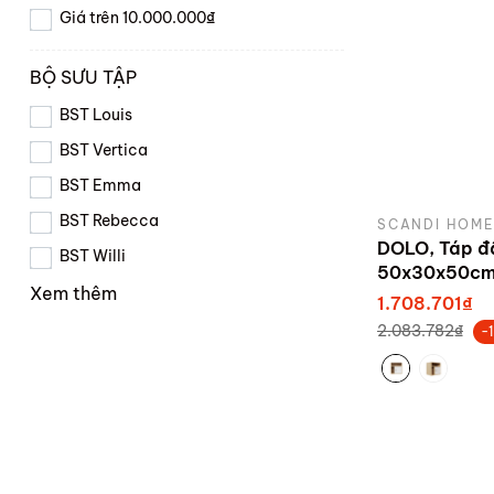
Giá trên 10.000.000₫
BỘ SƯU TẬP
BST Louis
BST Vertica
BST Emma
BST Rebecca
SCANDI HOME
DOLO, Táp đ
BST Willi
50x30x50c
Xem thêm
1.708.701₫
2.083.782₫
-