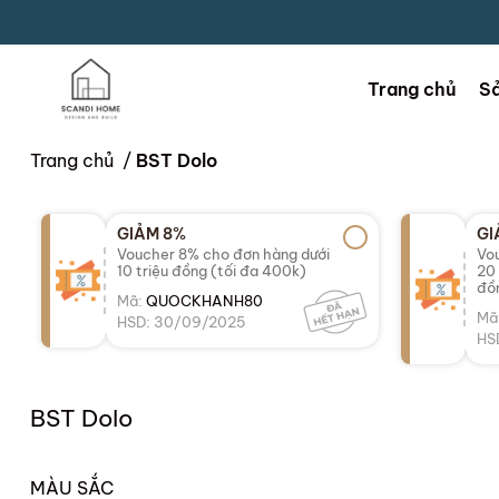
Trang chủ
S
Trang chủ
/
BST Dolo
GIẢM 8%
GI
Voucher 8% cho đơn hàng dưới
Vou
10 triệu đồng (tối đa 400k)
20 
đồ
Mã:
QUOCKHANH80
Mã
HSD: 30/09/2025
HS
BST Dolo
MÀU SẮC