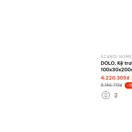
SCANDI HOME
DOLO, Kệ tr
100x30x200
4.220.305₫
5.146.713₫
-1