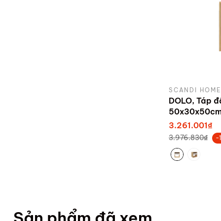
SCANDI HOME
DOLO, Táp đ
50x30x50c
3.261.001₫
3.976.830₫
-
Sản phẩm đã xem