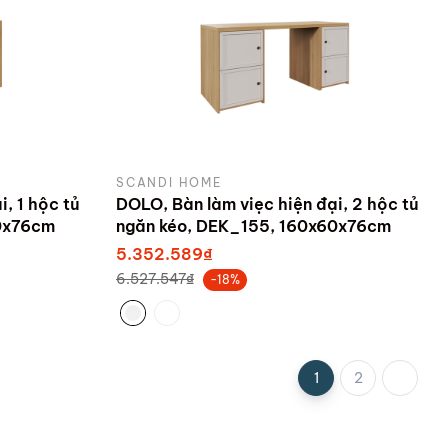
SCANDI HOME
, 1 hộc tủ
DOLO, Bàn làm viẹc hiện đại, 2 hộc tủ
60x76cm
ngăn kéo, DEK_155, 160x60x76cm
5.352.589₫
6.527.547₫
-18%
1
2