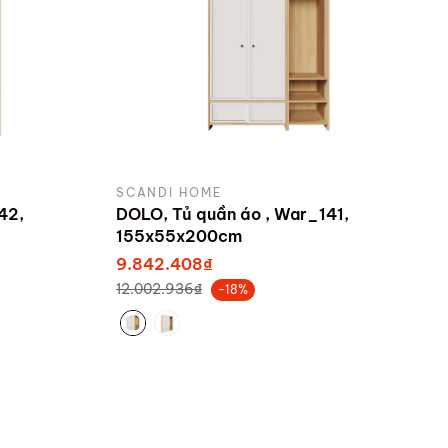
SCANDI HOME
42,
DOLO, Tủ quần áo , War_141,
155x55x200cm
9.842.408₫
12.002.936₫
-18%