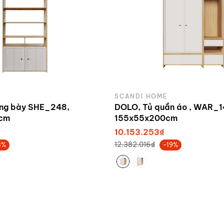
SCANDI HOME
ưng bày SHE_248,
DOLO, Tủ quần áo , WAR_1
cm
155x55x200cm
10.153.253₫
12.382.016₫
8%
-19%