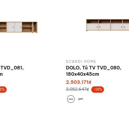
SCANDI HOME
 TVD_081,
DOLO, Tủ TV TVD_080,
m
180x40x45cm
2.503.171₫
3.052.647₫
18%
-18%