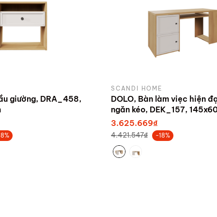
SCANDI HOME
ầu giường, DRA_458,
DOLO, Bàn làm viẹc hiện đại
m
ngăn kéo, DEK_157, 145x
3.625.669₫
4.421.547₫
18%
-18%