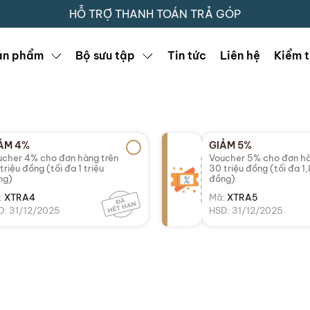
HỖ TRỢ THANH TOÁN TRẢ GÓP
ản phẩm
Bộ sưu tập
Tin tức
Liên hệ
Kiểm t
ẢM 4%
GIẢM 5%
cher 4% cho đơn hàng trên
Voucher 5% cho đơn hà
triệu đồng (tối đa 1 triệu
30 triệu đồng (tối đa 1,
ng)
đồng)
:
XTRA4
Mã:
XTRA5
D: 31/12/2025
HSD: 31/12/2025