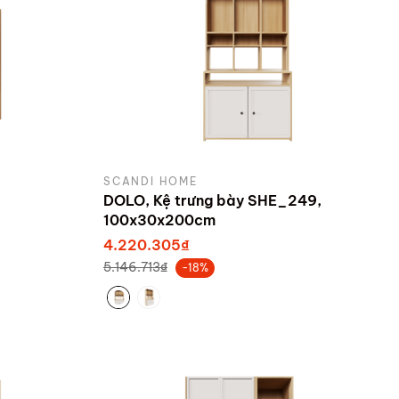
SCANDI HOME
DOLO, Kệ trưng bày SHE_249,
100x30x200cm
4.220.305₫
5.146.713₫
-18%