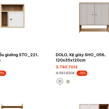
ầu giường STO_221,
DOLO, Kệ giày SHO_056,
m
120x35x120cm
3.740.701₫
4.561.830₫
19%
-18%