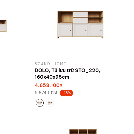
SCANDI HOME
DOLO, Tủ lưu trữ STO_220,
160x40x95cm
4.653.100₫
5.674.512₫
-18%