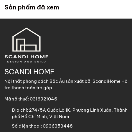
trong chính sách
. ScandiHome cử đội lắp đặt đến tận
Sản phẩm đã xem
nhà quý khách để hỗ trợ lắp đặt.
2. Khách hàng tại các khu vực khác
ScandiHome
hỗ trợ vận chuyển
các sản phẩm có kích
thước dưới 1m8 với chi phí vận chuyển khách hàng chịu
trách nhiệm toàn bộ qua các phương thức: Gửi nhà xe,
GHN, Viettel Post, Nhất Tín,…
Sản phẩm trên 1m8 ScandiHome chưa hỗ trợ vận chuyển
SCANDI HOME
khách hàng vui lòng nhắn tin cho ScandiHome để được hỗ
Nội thất phong cách Bắc Âu sản xuất bởi ScandiHome Hỗ
trợ nếu cần thiết.
trợ thanh toán trả góp
Mã số thuế: 0316921046
Địa chỉ:
274/5A Quốc Lộ 1K, Phường Linh Xuân, Thành
phố Hồ Chí Minh, Việt Nam
Số điện thoại:
0936353448