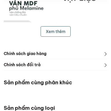
Xem thêm
Chính sách giao hàng
1. Freeship & Lắp đặt cho khách hàng các tỉnh thành
Chính sách đổi trả
dưới đây:
1. Phạm vi áp dụng
Miền Bắc
Sản phẩm cùng phân khúc
ScandiHome chưa hỗ trợ vận chuyển và lắp đặt
Miền Trung
Sản phẩm cùng loại
Đà Nẵng :Thứ 7 mỗi tuần ( Chốt đơn chậm nhất thứ