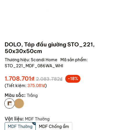
DOLO, Táp đầu giường STO_221,
50x30x50cm
Thương hiệu:
Scandi Home
Mã sản phẩm:
STO_221_MDF_086WA_WHI
1.708.701₫
2.083.782₫
-18%
(Tiết kiệm:
375.081₫
)
Màu sắc:
Trắng
Vật liệu:
MDF Thường
MDF Thường
MDF Chống ẩm