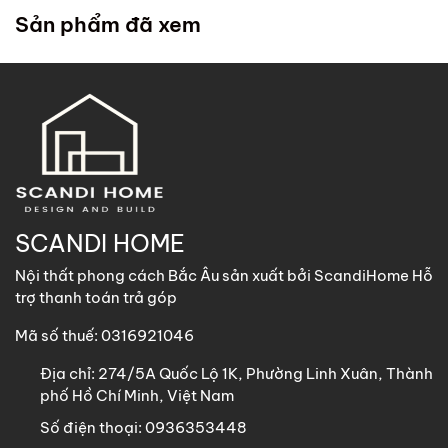
trong chính sách
. ScandiHome cử đội lắp đặt đến tận
Sản phẩm đã xem
nhà quý khách để hỗ trợ lắp đặt.
2. Khách hàng tại các khu vực khác
ScandiHome
hỗ trợ vận chuyển
các sản phẩm có kích
thước dưới 1m8 với chi phí vận chuyển khách hàng chịu
trách nhiệm toàn bộ qua các phương thức: Gửi nhà xe,
GHN, Viettel Post, Nhất Tín,…
Sản phẩm trên 1m8 ScandiHome chưa hỗ trợ vận chuyển
SCANDI HOME
khách hàng vui lòng nhắn tin cho ScandiHome để được hỗ
Nội thất phong cách Bắc Âu sản xuất bởi ScandiHome Hỗ
trợ nếu cần thiết.
trợ thanh toán trả góp
Mã số thuế: 0316921046
Địa chỉ:
274/5A Quốc Lộ 1K, Phường Linh Xuân, Thành
phố Hồ Chí Minh, Việt Nam
Số điện thoại:
0936353448