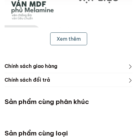
Xem thêm
Chính sách giao hàng
1. Freeship & Lắp đặt cho khách hàng các tỉnh thành
Chính sách đổi trả
dưới đây:
1. Phạm vi áp dụng
Miền Bắc
Sản phẩm cùng phân khúc
ScandiHome chưa hỗ trợ vận chuyển và lắp đặt
Miền Trung
Sản phẩm cùng loại
Đà Nẵng :Thứ 7 mỗi tuần ( Chốt đơn chậm nhất thứ