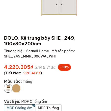
DOLO, Kệ trưng bày SHE_249,
100x30x200cm
Thương hiệu:
Scandi Home
Mã sản phẩm:
SHE_249_MMR_086WA_WHI
4.220.305₫
5.146.713₫
-18%
(Tiết kiệm:
926.408₫
)
Màu sắc:
Trắng
Vật liệu:
MDF Chống ẩm
MDF Chống ẩm
MDF Thường