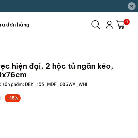
×
0
ra đơn hàng
ẹc hiện đại, 2 hộc tủ ngăn kéo,
0x76cm
ã sản phẩm:
DEK_155_MDF_086WA_WHI
₫
-18%