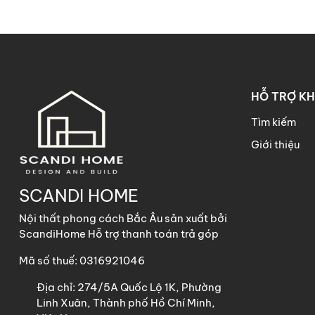
Chất lượng sản phẩm:
- Thiết kế Bắc Âu thời thượn
HỖ TRỢ K
- Sản phẩm được gia công bằn
đặt tại nhà, hoặc tháo rời di
Tìm kiếm
Giới thiệu
- Chất liệu: Gỗ công nghiệp
- Kích thước sản phẩm thực t
SCANDI HOME
Nội thất phong cách Bắc Âu sản xuất bởi
ScandiHome Hỗ trợ thanh toán trả góp
Công ty TNHH Scandi Home
Mã số thuế: 0316921046
Địa chỉ: Urban Green , 1 Đườ
Địa chỉ:
274/5A Quốc Lộ 1K, Phường
Số điện thoại: 0936353448
Linh Xuân, Thành phố Hồ Chí Minh,