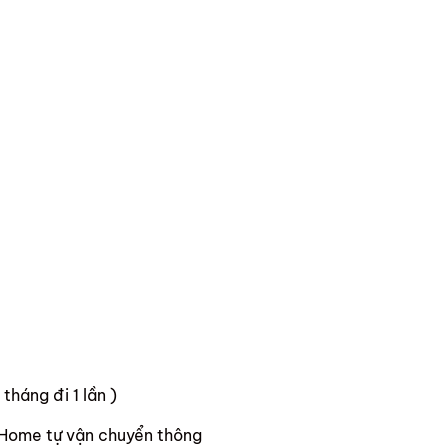
háng đi 1 lần )
iHome tự vận chuyển thông