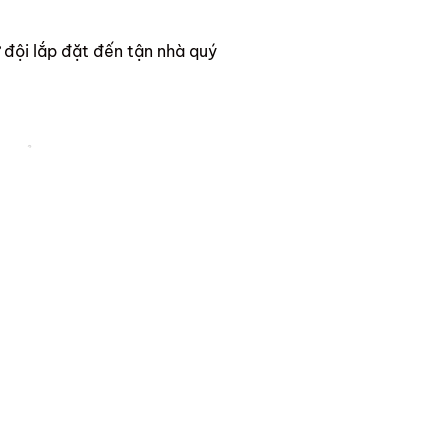
 đội lắp đặt đến tận nhà quý
huyển khách hàng chịu trách
n cho ScandiHome để được hỗ