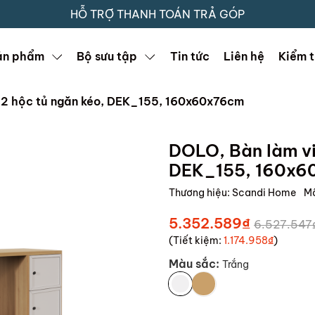
HỖ TRỢ THANH TOÁN TRẢ GÓP
ản phẩm
Bộ sưu tập
Tin tức
Liên hệ
Kiểm t
, 2 hộc tủ ngăn kéo, DEK_155, 160x60x76cm
DOLO, Bàn làm vi
DEK_155, 160x6
Thương hiệu:
Scandi Home
M
5.352.589₫
6.527.547
(Tiết kiệm:
1.174.958₫
)
Màu sắc:
Trắng