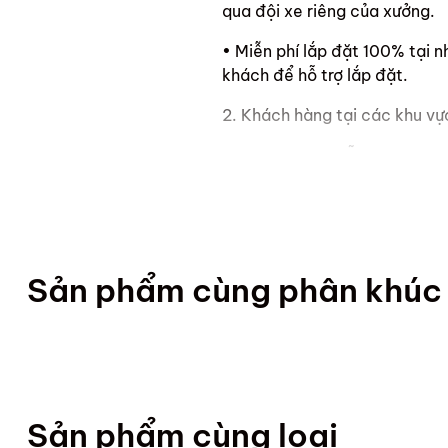
qua đội xe riêng của xưởng.
• Miễn phí lắp đặt 100% tại 
khách để hỗ trợ lắp đặt.
2. Khách hàng tại các khu vự
• ScandiHome hỗ trợ vận chuy
nhiệm toàn bộ qua các phương
• Sản phẩm trên 1m8 ScandiH
trợ nếu cần thiết.
Sản phẩm cùng phân khúc
Chính sách Bảo hành
1. Điều kiện nhận bảo hành:
Sản phẩm cùng loại
• Sản phẩm vẫn còn trong thờ