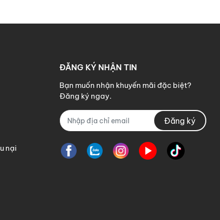
ĐĂNG KÝ NHẬN TIN
iúp khách hàng có thể tự lắp
Bạn muốn nhận khuyến mãi đặc biệt?
Đăng ký ngay.
Đăng ký
tả.
u nại