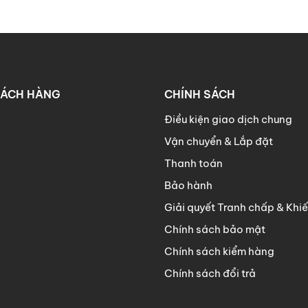
g sẽ nâng cấp không gian sống của bạn trở nên sang trọng.
HÁCH HÀNG
CHÍNH SÁCH
g máy CNC cho độ chính xác cao, cùng thiết kế lắp ráp g
 chuyển rất dễ dàng.
Điều kiện giao dịch chung
Vận chuyển & Lắp đặt
 phủ Melamine cao cấp.
Thanh toán
ế hoàn toàn chính xác với thông tin được cung cấp tại mô 
Bảo hành
Giải quyết Tranh chấp & Khiế
Chính sách bảo mật
Chính sách kiểm hàng
ng Số 6, Hiệp Bình Phước, Thủ Đức, Hồ Chí Minh
Chính sách đổi trả