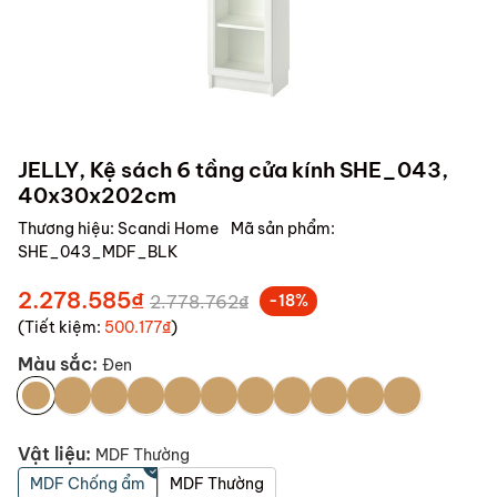
JELLY, Kệ sách 6 tầng cửa kính SHE_043,
40x30x202cm
Thương hiệu:
Scandi Home
Mã sản phẩm:
SHE_043_MDF_BLK
2.278.585₫
2.778.762₫
-18%
(Tiết kiệm:
500.177₫
)
Màu sắc:
Đen
Vật liệu:
MDF Thường
MDF Chống ẩm
MDF Thường