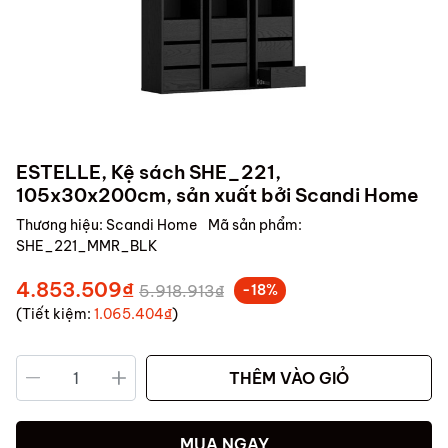
ESTELLE, Kệ sách SHE_221,
105x30x200cm, sản xuất bởi Scandi Home
Thương hiệu:
Scandi Home
Mã sản phẩm:
SHE_221_MMR_BLK
4.853.509₫
5.918.913₫
-18%
(Tiết kiệm:
1.065.404₫
)
THÊM VÀO GIỎ
MUA NGAY