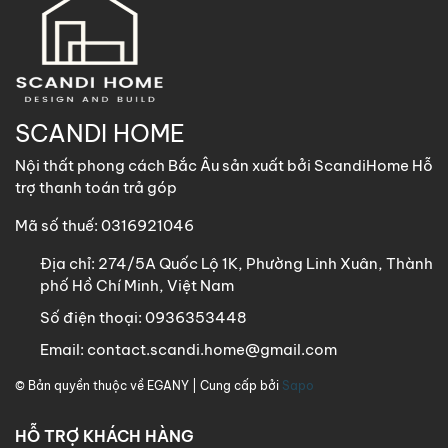
thước dưới 1m8 với chi phí vận chuyển khách hàng chịu
trách nhiệm toàn bộ qua các phương thức: Gửi nhà xe,
GHN, Viettel Post, Nhất Tín,…
Sản phẩm trên 1m8 ScandiHome chưa hỗ trợ vận chuyển
khách hàng vui lòng nhắn tin cho ScandiHome để được hỗ
SCANDI HOME
trợ nếu cần thiết.
Nội thất phong cách Bắc Âu sản xuất bởi ScandiHome Hỗ
trợ thanh toán trả góp
Mã số thuế: 0316921046
Địa chỉ:
274/5A Quốc Lộ 1K, Phường Linh Xuân, Thành
phố Hồ Chí Minh, Việt Nam
Số điện thoại:
0936353448
Email:
contact.scandi.home@gmail.com
© Bản quyền thuộc về
EGANY
| Cung cấp bởi
Sapo
HỖ TRỢ KHÁCH HÀNG