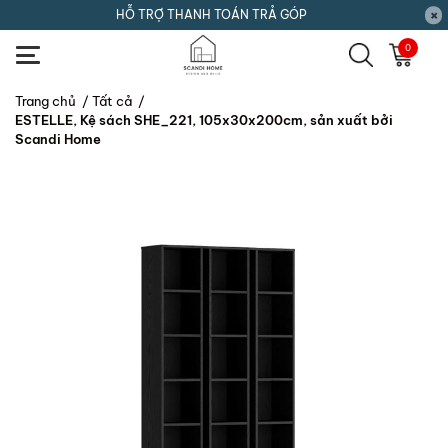
HỖ TRỢ THANH TOÁN TRẢ GÓP
0
Trang chủ
/
Tất cả
/
ESTELLE, Kệ sách SHE_221, 105x30x200cm, sản xuất bởi
Scandi Home