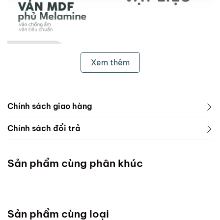
Xem thêm
Chính sách giao hàng
1. Freeship & Lắp đặt cho khách hàng các tỉnh thành
Chính sách đổi trả
dưới đây:
1. Phạm vi áp dụng
Miền Bắc
Sản phẩm cùng phân khúc
ScandiHome chưa hỗ trợ vận chuyển và lắp đặt
Miền Trung
Sản phẩm cùng loại
Đà Nẵng :Thứ 7 mỗi tuần ( Chốt đơn chậm nhất thứ