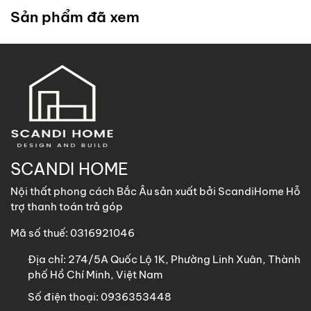
trong chính sách
. ScandiHome cử đội lắp đặt đến tận
Sản phẩm đã xem
nhà quý khách để hỗ trợ lắp đặt.
2. Khách hàng tại các khu vực khác
ScandiHome
hỗ trợ vận chuyển
các sản phẩm có kích
thước dưới 1m8 với chi phí vận chuyển khách hàng chịu
trách nhiệm toàn bộ qua các phương thức: Gửi nhà xe,
GHN, Viettel Post, Nhất Tín,…
Sản phẩm trên 1m8 ScandiHome chưa hỗ trợ vận chuyển
SCANDI HOME
khách hàng vui lòng nhắn tin cho ScandiHome để được hỗ
Nội thất phong cách Bắc Âu sản xuất bởi ScandiHome Hỗ
trợ nếu cần thiết.
trợ thanh toán trả góp
Mã số thuế: 0316921046
Địa chỉ:
274/5A Quốc Lộ 1K, Phường Linh Xuân, Thành
phố Hồ Chí Minh, Việt Nam
Số điện thoại:
0936353448