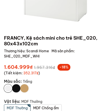
FRANCY, Kệ sách mini cho trẻ SHE_020,
80x43x102cm
Thương hiệu:
Scandi Home
Mã sản phẩm:
SHE_020_MDF_WHI
1.604.999₫
1.957.316₫
-18%
(Tiết kiệm:
352.317₫
)
Màu sắc:
Trắng
Vật liệu:
MDF Thường
MDF Thường
MDF Chống ẩm