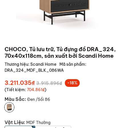
CHOCO, Tủ lưu trữ, Tủ đựng đồ DRA_324,
70x40x118cm, sản xuất bởi Scandi Home
Thương hiệu:
Scandi Home
Mã sản phẩm:
DRA_324_MDF_BLK_086WA
3.211.035₫
3.915.896₫
-18%
(Tiết kiệm:
704.861₫
)
Màu Sắc:
Đen /Sồi 86
Vật Liệu:
MDF Thường