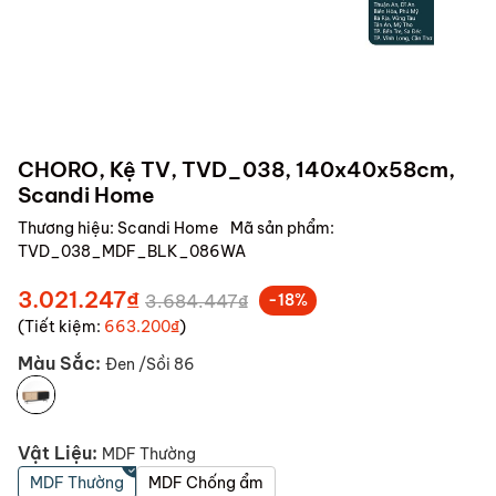
CHORO, Kệ TV, TVD_038, 140x40x58cm,
Scandi Home
Thương hiệu:
Scandi Home
Mã sản phẩm:
TVD_038_MDF_BLK_086WA
3.021.247₫
3.684.447₫
-18%
(Tiết kiệm:
663.200₫
)
Màu Sắc:
Đen /Sồi 86
Vật Liệu:
MDF Thường
MDF Thường
MDF Chống ẩm