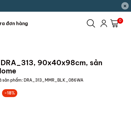
×
0
ra đơn hàng
rữ DRA_313, 90x40x98cm, sản
 Home
ã sản phẩm:
DRA_313_MMR_BLK_086WA
-18%