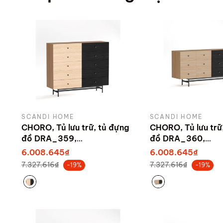
SCANDI HOME
SCANDI HOME
CHORO, Tủ lưu trữ, tủ đựng
CHORO, Tủ lưu trữ
đồ DRA_359,
đồ DRA_360,
140x40x118cm, Scandi
160x40x78cm, Sc
6.008.645₫
6.008.645₫
Home
Home
7.327.616₫
7.327.616₫
-19%
-19%