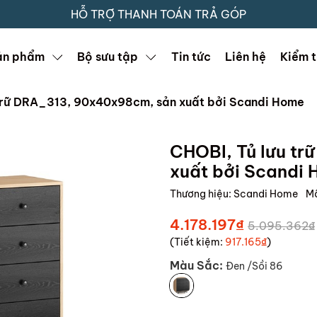
HỖ TRỢ THANH TOÁN TRẢ GÓP
ản phẩm
Bộ sưu tập
Tin tức
Liên hệ
Kiểm t
 trữ DRA_313, 90x40x98cm, sản xuất bởi Scandi Home
CHOBI, Tủ lưu t
xuất bởi Scandi
Thương hiệu:
Scandi Home
M
4.178.197₫
5.095.362₫
(Tiết kiệm:
917.165₫
)
Màu Sắc:
Đen /Sồi 86