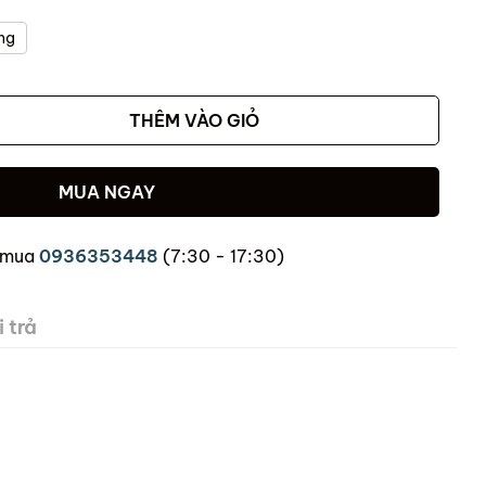
ng
THÊM VÀO GIỎ
MUA NGAY
 mua
0936353448
(7:30 - 17:30)
 trả