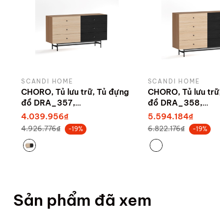
SCANDI HOME
SCANDI HOME
CHORO, Tủ lưu trữ, Tủ đựng
CHORO, Tủ lưu trữ
đồ DRA_357,
đồ DRA_358,
140x40x78cm, Scandi
140x40x98cm, sản
4.039.956₫
5.594.184₫
Home
Scandi Home
4.926.776₫
6.822.176₫
-19%
-19%
Sản phẩm đã xem