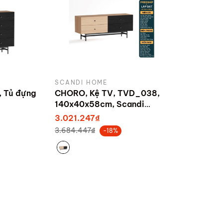
SCANDI HOME
, Tủ đựng
CHORO, Kệ TV, TVD_038,
140x40x58cm, Scandi
 xuất bởi
Home
3.021.247₫
3.684.447₫
-18%