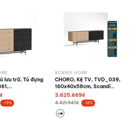
OME
SCANDI HOME
 lưu trữ, Tủ đựng
CHORO, Kệ TV, TVD_039,
61,
160x40x58cm, Scandi
8cm, Scandi
Home
₫
3.625.669₫
4.421.547₫
-19%
-18%