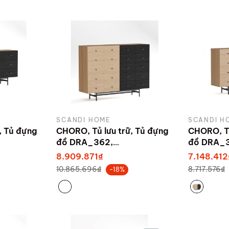
SCANDI HOME
SCANDI H
, Tủ đựng
CHORO, Tủ lưu trữ, Tủ đựng
CHORO, Tủ
đồ DRA_362,
đồ DRA_3
andi
160x40x118cm, Scandi
160x40x9
8.909.871₫
7.148.412
Home
Home
10.865.696₫
8.717.576₫
-18%