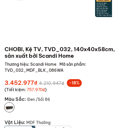
CHOBI, Kệ TV, TVD_032, 140x40x58cm,
sản xuất bởi Scandi Home
Thương hiệu:
Scandi Home
Mã sản phẩm:
TVD_032_MDF_BLK_086WA
3.452.977₫
4.210.947₫
-18%
(Tiết kiệm:
757.970₫
)
Màu Sắc:
Đen /Sồi 86
Vật Liệu:
MDF Thường