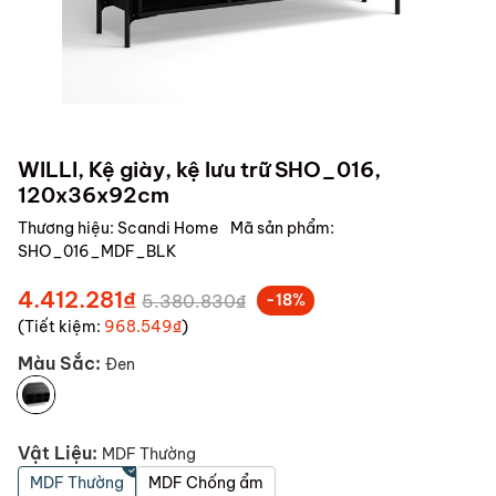
WILLI, Kệ giày, kệ lưu trữ SHO_016,
120x36x92cm
Thương hiệu:
Scandi Home
Mã sản phẩm:
SHO_016_MDF_BLK
4.412.281₫
5.380.830₫
-18%
(Tiết kiệm:
968.549₫
)
Màu Sắc:
Đen
Vật Liệu:
MDF Thường
MDF Thường
MDF Chống ẩm