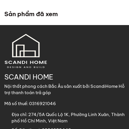
trong chính sách
. ScandiHome cử đội lắp đặt đến tận
nhà quý khách để hỗ trợ lắp đặt.
Sản phẩm đã xem
2. Khách hàng tại các khu vực khác
ScandiHome
hỗ trợ vận chuyển
các sản phẩm có kích
thước dưới 1m8 với chi phí vận chuyển khách hàng chịu
trách nhiệm toàn bộ qua các phương thức: Gửi nhà xe,
GHN, Viettel Post, Nhất Tín,…
Sản phẩm trên 1m8 ScandiHome chưa hỗ trợ vận chuyển
khách hàng vui lòng nhắn tin cho ScandiHome để được hỗ
SCANDI HOME
trợ nếu cần thiết.
Nội thất phong cách Bắc Âu sản xuất bởi ScandiHome Hỗ
trợ thanh toán trả góp
Mã số thuế: 0316921046
Địa chỉ:
274/5A Quốc Lộ 1K, Phường Linh Xuân, Thành
phố Hồ Chí Minh, Việt Nam