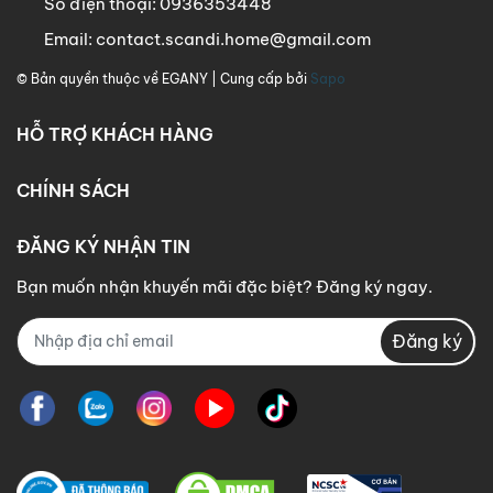
Số điện thoại:
0936353448
Email:
contact.scandi.home@gmail.com
© Bản quyền thuộc về
EGANY
| Cung cấp bởi
Sapo
HỖ TRỢ KHÁCH HÀNG
CHÍNH SÁCH
ĐĂNG KÝ NHẬN TIN
Bạn muốn nhận khuyến mãi đặc biệt? Đăng ký ngay.
Đăng ký