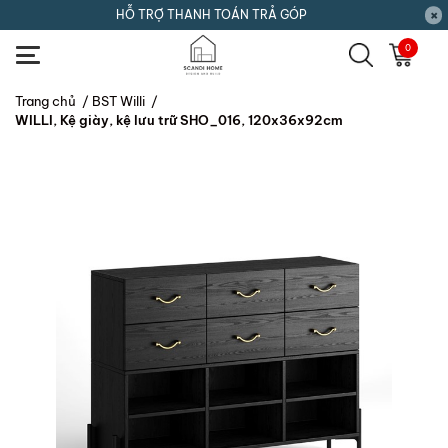
HỖ TRỢ THANH TOÁN TRẢ GÓP
0
Trang chủ
/
BST Willi
/
WILLI, Kệ giày, kệ lưu trữ SHO_016, 120x36x92cm