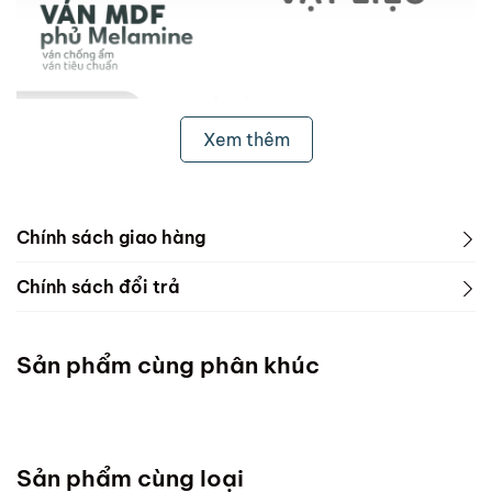
Xem thêm
Chính sách giao hàng
1. Freeship & Lắp đặt cho khách hàng các tỉnh thành
Chính sách đổi trả
dưới đây:
1. Phạm vi áp dụng
Miền Bắc
Sản phẩm cùng phân khúc
ScandiHome chưa hỗ trợ vận chuyển và lắp đặt
Miền Trung
Sản phẩm cùng loại
Đà Nẵng :Thứ 7 mỗi tuần ( Chốt đơn chậm nhất thứ