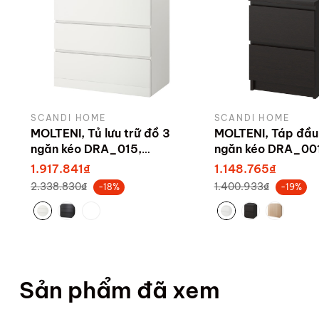
SCANDI HOME
SCANDI HOME
MOLTENI, Tủ lưu trữ đồ 3
MOLTENI, Táp đầu
ngăn kéo DRA_015,
ngăn kéo DRA_001
80x48x78cm
40x48x56cm
1.917.841₫
1.148.765₫
2.338.830₫
1.400.933₫
-18%
-19%
Sản phẩm đã xem