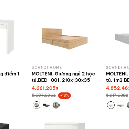
SCANDI HOME
SCANDI H
g điểm 1
MOLTENI, Giường ngủ 2 hộc
MOLTENI, 
tủ,BED_001, 210x130x35
tủ, 1m2 B
 xuất bởi
210x35cm,
4.661.205₫
4.852.46
Scandi H
5.684.396₫
5.917.638₫
-18%