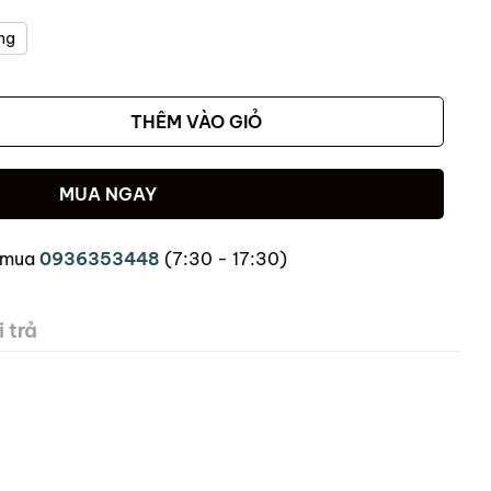
ng
THÊM VÀO GIỎ
MUA NGAY
 mua
0936353448
(7:30 - 17:30)
 trả