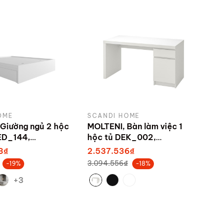
OME
SCANDI HOME
Giường ngủ 2 hộc
MOLTENI, Bàn làm việc 1
ED_144,
hộc tủ DEK_002,
 sản xuất bởi
140x60x73cm
3₫
2.537.536₫
ome
3.094.556₫
-19%
-18%
+3