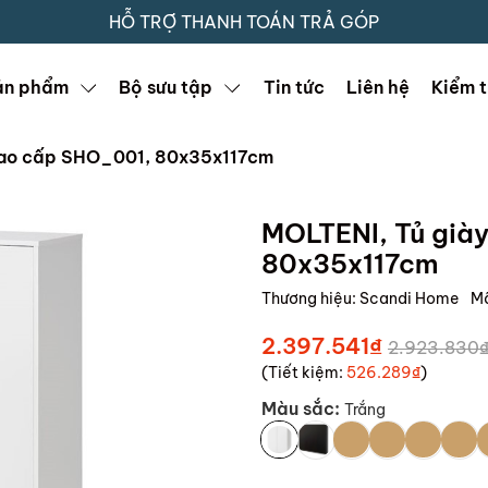
HỖ TRỢ THANH TOÁN TRẢ GÓP
ản phẩm
Bộ sưu tập
Tin tức
Liên hệ
Kiểm t
 cao cấp SHO_001, 80x35x117cm
MOLTENI, Tủ già
80x35x117cm
Thương hiệu:
Scandi Home
M
2.397.541₫
2.923.830
(Tiết kiệm:
526.289₫
)
Màu sắc:
Trắng