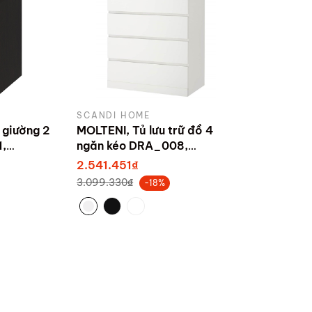
SCANDI HOME
 giường 2
MOLTENI, Tủ lưu trữ đồ 4
,
ngăn kéo DRA_008,
80x48x100cm
2.541.451₫
3.099.330₫
-18%