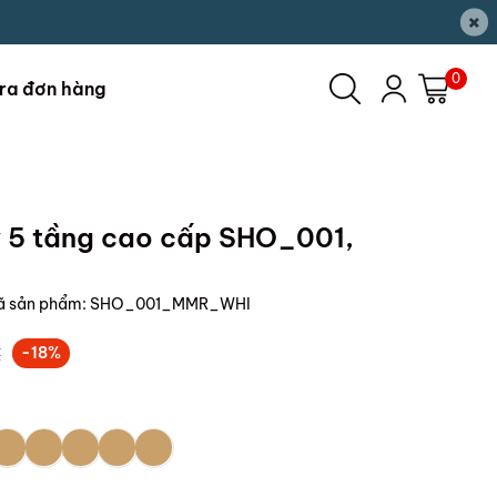
×
0
ra đơn hàng
y 5 tầng cao cấp SHO_001,
ã sản phẩm:
SHO_001_MMR_WHI
₫
-18%