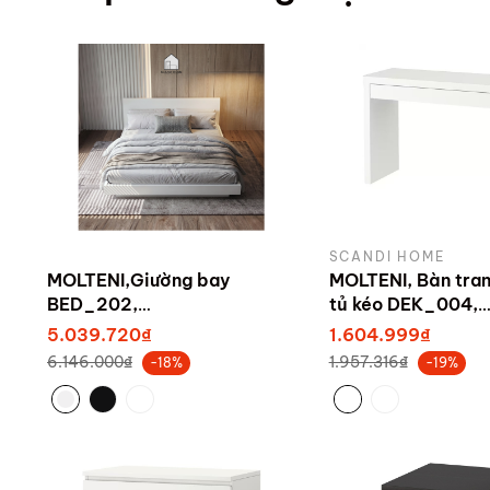
SCANDI HOME
MOLTENI,Giường bay
MOLTENI, Bàn tran
BED_202,
tủ kéo DEK_004,
180X220x74,5cm , Giường
120x39x78cm, sản
5.039.720₫
1.604.999₫
ngủ Scandi Home
Scandi Home
6.146.000₫
1.957.316₫
-18%
-19%