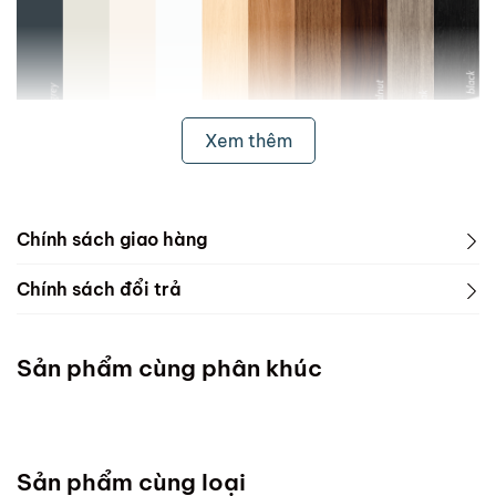
Xem thêm
Chính sách giao hàng
1. Freeship & Lắp đặt cho khách hàng các tỉnh thành
Chính sách đổi trả
dưới đây:
1. Phạm vi áp dụng
Miền Bắc
Sản phẩm cùng phân khúc
ScandiHome chưa hỗ trợ vận chuyển và lắp đặt
Miền Trung
Sản phẩm cùng loại
Đà Nẵng :Thứ 7 mỗi tuần ( Chốt đơn chậm nhất thứ