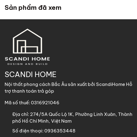
trong chính sách
. ScandiHome cử đội lắp đặt đến tận
Sản phẩm đã xem
nhà quý khách để hỗ trợ lắp đặt.
2. Khách hàng tại các khu vực khác
ScandiHome
hỗ trợ vận chuyển
các sản phẩm có kích
thước dưới 1m8 với chi phí vận chuyển khách hàng chịu
trách nhiệm toàn bộ qua các phương thức: Gửi nhà xe,
GHN, Viettel Post, Nhất Tín,…
Sản phẩm trên 1m8 ScandiHome chưa hỗ trợ vận chuyển
SCANDI HOME
khách hàng vui lòng nhắn tin cho ScandiHome để được hỗ
Nội thất phong cách Bắc Âu sản xuất bởi ScandiHome Hỗ
trợ nếu cần thiết.
trợ thanh toán trả góp
Mã số thuế: 0316921046
Địa chỉ:
274/5A Quốc Lộ 1K, Phường Linh Xuân, Thành
phố Hồ Chí Minh, Việt Nam
Số điện thoại:
0936353448