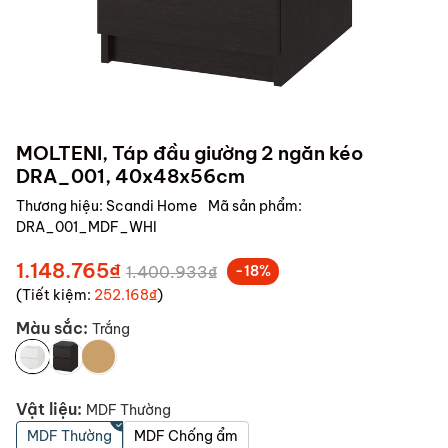
MOLTENI, Táp đầu giường 2 ngăn kéo
DRA_001, 40x48x56cm
Thương hiệu:
Scandi Home
Mã sản phẩm:
DRA_001_MDF_WHI
1.148.765₫
1.400.933₫
-18%
(Tiết kiệm:
252.168₫
)
Màu sắc:
Trắng
Vật liệu:
MDF Thường
MDF Thường
MDF Chống ẩm