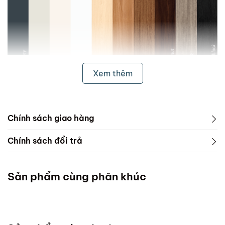
Xem thêm
Chính sách giao hàng
1. Freeship & Lắp đặt cho khách hàng các tỉnh thành
Chính sách đổi trả
dưới đây:
1. Phạm vi áp dụng
Miền Bắc
Sản phẩm cùng phân khúc
ScandiHome chưa hỗ trợ vận chuyển và lắp đặt
Miền Trung