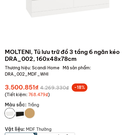
MOLTENI, Tủ lưu trữ đồ 3 tầng 6 ngăn kéo
DRA_002, 160x48x78cm
Thương hiệu:
Scandi Home
Mã sản phẩm:
DRA_002_MDF_WHI
3.500.851₫
4.269.330₫
-18%
(Tiết kiệm:
768.479₫
)
Màu sắc:
Trắng
Vật liệu:
MDF Thường