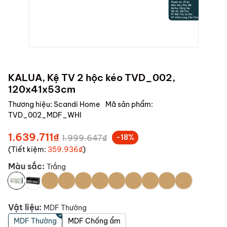
KALUA, Kệ TV 2 hộc kéo TVD_002,
120x41x53cm
Thương hiệu:
Scandi Home
Mã sản phẩm:
TVD_002_MDF_WHI
1.639.711₫
1.999.647₫
-18%
(Tiết kiệm:
359.936₫
)
Màu sắc:
Trắng
Vật liệu:
MDF Thường
MDF Thường
MDF Chống ẩm