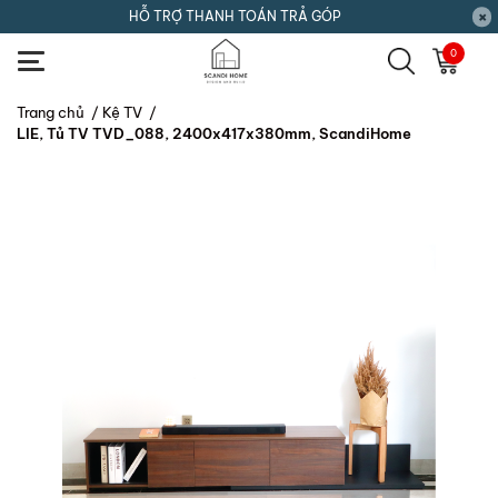
HỖ TRỢ THANH TOÁN TRẢ GÓP
0
Trang chủ
/
Kệ TV
/
LIE, Tủ TV TVD_088, 2400x417x380mm, ScandiHome