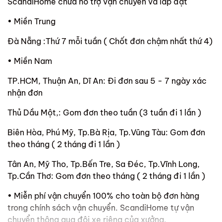
ScandiHome chưa hỗ trợ vận chuyển và lắp đặt
• Miền Trung
Đà Nẵng :Thứ 7 mỗi tuần ( Chốt đơn chậm nhất thứ 4)
• Miền Nam
TP.HCM, Thuận An, Dĩ An: Đi đơn sau 5 - 7 ngày xác
nhận đơn
Thủ Dầu Một,: Gom đơn theo tuần (3 tuần đi 1 lần )
Biên Hòa, Phú Mỹ, Tp.Bà Rịa, Tp.Vũng Tàu: Gom đơn
theo tháng ( 2 tháng đi 1 lần )
Tân An, Mỹ Tho, Tp.Bến Tre, Sa Đéc, Tp.Vĩnh Long,
Tp.Cần Thơ: Gom đơn theo tháng ( 2 tháng đi 1 lần )
• Miễn phí vận chuyển 100% cho toàn bộ đơn hàng
trong chính sách vận chuyển. ScandiHome tự vận
chuyển thông qua đội xe riêng của xưởng.