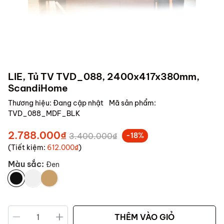
LIE, Tủ TV TVD_088, 2400x417x380mm,
ScandiHome
Thương hiệu:
Đang cập nhật
Mã sản phẩm:
TVD_088_MDF_BLK
2.788.000₫
3.400.000₫
-18%
(Tiết kiệm:
612.000₫
)
Màu sắc:
Đen
THÊM VÀO GIỎ