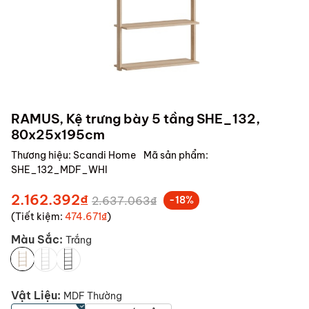
RAMUS, Kệ trưng bày 5 tầng SHE_132,
80x25x195cm
Thương hiệu:
Scandi Home
Mã sản phẩm:
SHE_132_MDF_WHI
2.162.392₫
2.637.063₫
-18%
(Tiết kiệm:
474.671₫
)
Màu Sắc:
Trắng
Vật Liệu:
MDF Thường