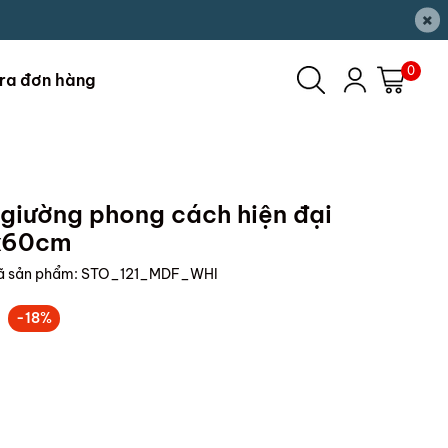
×
0
ra đơn hàng
iường phong cách hiện đại
x60cm
ã sản phẩm:
STO_121_MDF_WHI
-18%