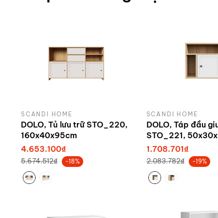
SCANDI HOME
SCANDI HOME
DOLO, Tủ lưu trữ STO_220,
DOLO, Táp đầu gi
160x40x95cm
STO_221, 50x30
4.653.100₫
1.708.701₫
5.674.512₫
2.083.782₫
-18%
-19%