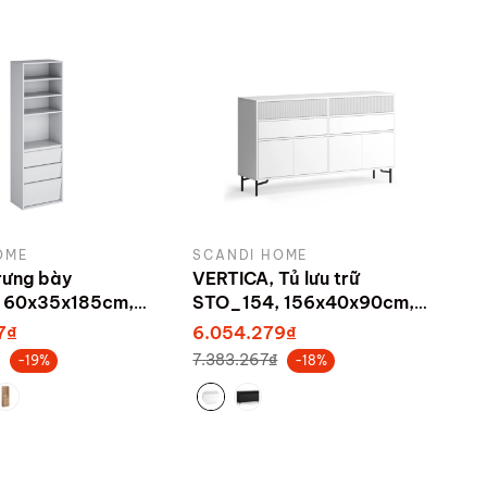
OME
SCANDI HOME
trưng bày
VERTICA, Tủ lưu trữ
 60x35x185cm,
STO_154, 156x40x90cm,
bởi Scandi Home
sản xuất bởi Scandi Home
7₫
6.054.279₫
7.383.267₫
-19%
-18%