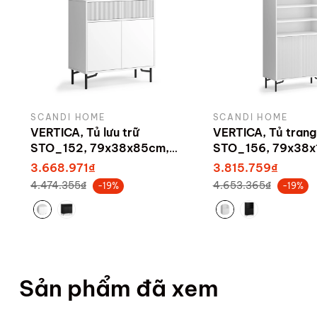
SCANDI HOME
SCANDI HOME
VERTICA, Tủ lưu trữ
VERTICA, Tủ trang 
STO_152, 79x38x85cm,
STO_156, 79x38x
sản xuất bởi Scandi Home
sản xuất bởi Sca
3.668.971₫
3.815.759₫
4.474.355₫
4.653.365₫
-19%
-19%
Sản phẩm đã xem