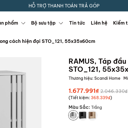
HỖ TRỢ THANH TOÁN TRẢ GÓP
ản phẩm
Bộ sưu tập
Tin tức
Liên hệ
Kiểm t
ng cách hiện đại STO_121, 55x35x60cm
RAMUS, Táp đầu g
STO_121, 55x35
Thương hiệu:
Scandi Home
M
1.677.991₫
2.046.330₫
(Tiết kiệm:
368.339₫
)
Màu Sắc:
Trắng