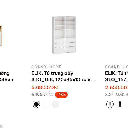
SCANDI HOME
SCANDI H
ường
ELIK, Tủ trưng bày
ELIK, Tủ 
x50cm
STO_168, 120x35x185cm,
STO_167,
sản xuất bởi Scandi Home
sản xuất 
5.080.513₫
2.658.50
6.195.747₫
3.242.082₫
-18%