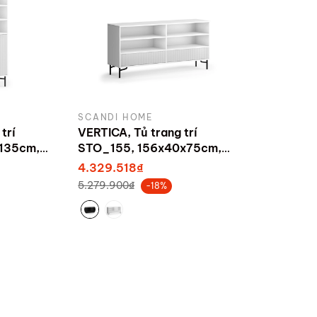
SCANDI HOME
trí
VERTICA, Tủ trang trí
135cm,
STO_155, 156x40x75cm,
ndi Home
sản xuất bởi Scandi Home
4.329.518₫
5.279.900₫
-18%