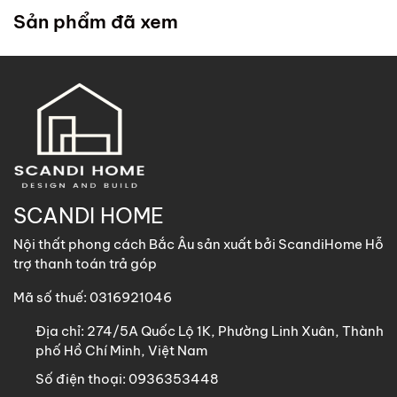
trong chính sách
. ScandiHome cử đội lắp đặt đến tận
Sản phẩm đã xem
nhà quý khách để hỗ trợ lắp đặt.
2. Khách hàng tại các khu vực khác
ScandiHome
hỗ trợ vận chuyển
các sản phẩm có kích
thước dưới 1m8 với chi phí vận chuyển khách hàng chịu
trách nhiệm toàn bộ qua các phương thức: Gửi nhà xe,
GHN, Viettel Post, Nhất Tín,…
Sản phẩm trên 1m8 ScandiHome chưa hỗ trợ vận chuyển
SCANDI HOME
khách hàng vui lòng nhắn tin cho ScandiHome để được hỗ
Nội thất phong cách Bắc Âu sản xuất bởi ScandiHome Hỗ
trợ nếu cần thiết.
trợ thanh toán trả góp
Mã số thuế: 0316921046
Địa chỉ:
274/5A Quốc Lộ 1K, Phường Linh Xuân, Thành
phố Hồ Chí Minh, Việt Nam
Số điện thoại:
0936353448