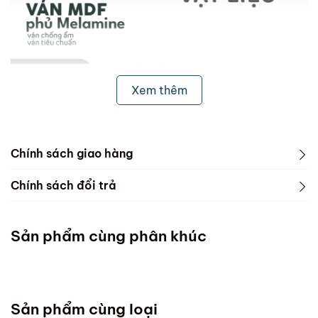
Xem thêm
Chính sách giao hàng
1. Freeship & Lắp đặt cho khách hàng các tỉnh thành
Chính sách đổi trả
dưới đây:
1. Phạm vi áp dụng
Miền Bắc
Sản phẩm cùng phân khúc
ScandiHome chưa hỗ trợ vận chuyển và lắp đặt
Miền Trung
Sản phẩm cùng loại
Đà Nẵng :Thứ 7 mỗi tuần ( Chốt đơn chậm nhất thứ