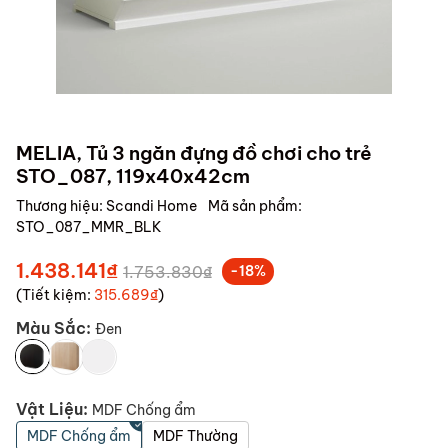
MELIA, Tủ 3 ngăn đựng đồ chơi cho trẻ
STO_087, 119x40x42cm
Thương hiệu:
Scandi Home
Mã sản phẩm:
STO_087_MMR_BLK
1.438.141₫
1.753.830₫
-18%
(Tiết kiệm:
315.689₫
)
Màu Sắc:
Đen
Vật Liệu:
MDF Chống ẩm
MDF Chống ẩm
MDF Thường