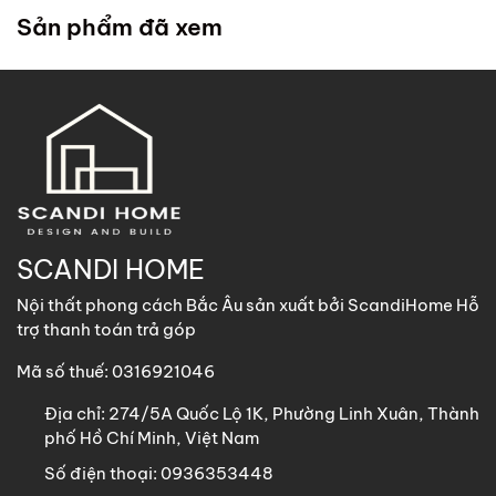
trong chính sách
. ScandiHome cử đội lắp đặt đến tận
Sản phẩm đã xem
nhà quý khách để hỗ trợ lắp đặt.
2. Khách hàng tại các khu vực khác
ScandiHome
hỗ trợ vận chuyển
các sản phẩm có kích
thước dưới 1m8 với chi phí vận chuyển khách hàng chịu
trách nhiệm toàn bộ qua các phương thức: Gửi nhà xe,
GHN, Viettel Post, Nhất Tín,…
Sản phẩm trên 1m8 ScandiHome chưa hỗ trợ vận chuyển
SCANDI HOME
khách hàng vui lòng nhắn tin cho ScandiHome để được hỗ
Nội thất phong cách Bắc Âu sản xuất bởi ScandiHome Hỗ
trợ nếu cần thiết.
trợ thanh toán trả góp
Mã số thuế: 0316921046
Địa chỉ:
274/5A Quốc Lộ 1K, Phường Linh Xuân, Thành
phố Hồ Chí Minh, Việt Nam
Số điện thoại:
0936353448