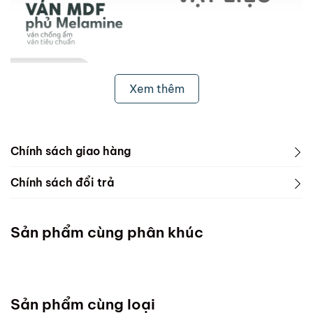
Xem thêm
Chính sách giao hàng
1. Freeship & Lắp đặt cho khách hàng các tỉnh thành
Chính sách đổi trả
dưới đây:
1. Phạm vi áp dụng
Miền Bắc
Sản phẩm cùng phân khúc
ScandiHome chưa hỗ trợ vận chuyển và lắp đặt
Miền Trung
Sản phẩm cùng loại
Đà Nẵng :Thứ 7 mỗi tuần ( Chốt đơn chậm nhất thứ