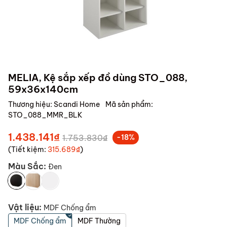
MELIA, Kệ sắp xếp đồ dùng STO_088,
59x36x140cm
Thương hiệu:
Scandi Home
Mã sản phẩm:
STO_088_MMR_BLK
1.438.141₫
1.753.830₫
-18%
(Tiết kiệm:
315.689₫
)
Màu Sắc:
Đen
Vật liệu:
MDF Chống ẩm
MDF Chống ẩm
MDF Thường