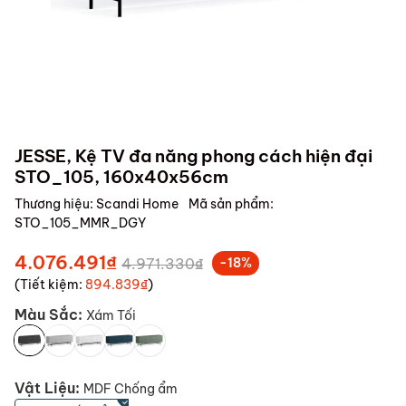
JESSE, Kệ TV đa năng phong cách hiện đại
STO_105, 160x40x56cm
Thương hiệu:
Scandi Home
Mã sản phẩm:
STO_105_MMR_DGY
4.076.491₫
4.971.330₫
-18%
(Tiết kiệm:
894.839₫
)
Màu Sắc:
Xám Tối
Vật Liệu:
MDF Chống ẩm