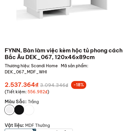
FYNN, Bàn làm việc kèm hộc tủ phong cách
Bắc Âu DEK_067, 120x46x89cm
Thương hiệu:
Scandi Home
Mã sản phẩm:
DEK_067_MDF_WHI
2.537.364₫
3.094.346₫
-18%
(Tiết kiệm:
556.982₫
)
Màu Sắc:
Trắng
Vật liệu:
MDF Thường