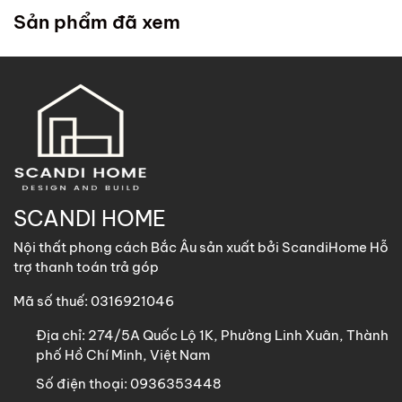
trong chính sách
. ScandiHome cử đội lắp đặt đến tận
Sản phẩm đã xem
nhà quý khách để hỗ trợ lắp đặt.
2. Khách hàng tại các khu vực khác
ScandiHome
hỗ trợ vận chuyển
các sản phẩm có kích
thước dưới 1m8 với chi phí vận chuyển khách hàng chịu
trách nhiệm toàn bộ qua các phương thức: Gửi nhà xe,
GHN, Viettel Post, Nhất Tín,…
Sản phẩm trên 1m8 ScandiHome chưa hỗ trợ vận chuyển
SCANDI HOME
khách hàng vui lòng nhắn tin cho ScandiHome để được hỗ
Nội thất phong cách Bắc Âu sản xuất bởi ScandiHome Hỗ
trợ nếu cần thiết.
trợ thanh toán trả góp
Mã số thuế: 0316921046
Địa chỉ:
274/5A Quốc Lộ 1K, Phường Linh Xuân, Thành
phố Hồ Chí Minh, Việt Nam
Số điện thoại:
0936353448