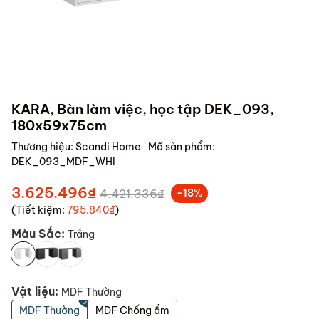
KARA, Bàn làm việc, học tập DEK_093,
180x59x75cm
Thương hiệu:
Scandi Home
Mã sản phẩm:
DEK_093_MDF_WHI
3.625.496₫
4.421.336₫
-18%
(Tiết kiệm:
795.840₫
)
Màu Sắc:
Trắng
Vật liệu:
MDF Thường
MDF Thường
MDF Chống ẩm