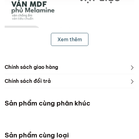
Xem thêm
Chính sách giao hàng
1. Freeship & Lắp đặt cho khách hàng các tỉnh thành
Chính sách đổi trả
dưới đây:
1. Phạm vi áp dụng
Miền Bắc
Sản phẩm cùng phân khúc
ScandiHome chưa hỗ trợ vận chuyển và lắp đặt
Miền Trung
Sản phẩm cùng loại
Đà Nẵng :Thứ 7 mỗi tuần ( Chốt đơn chậm nhất thứ