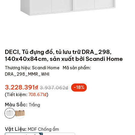
DECI, Tủ đựng đồ, tủ lưu trữ DRA_298,
140x40x84cm, sản xuất bởi Scandi Home
Thương hiệu:
Scandi Home
Mã sản phẩm:
DRA_298_MMR_WHI
3.228.391₫
3.937.062₫
-18%
(Tiết kiệm:
708.671₫
)
Màu Sắc:
Trắng
Vật Liệu:
MDF Chống ẩm