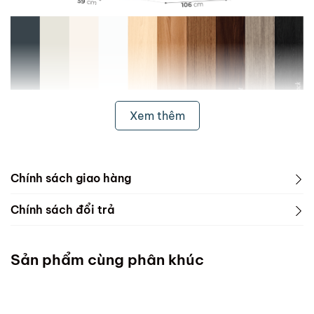
Xem thêm
Chính sách giao hàng
1. Freeship & Lắp đặt cho khách hàng các tỉnh thành
Chính sách đổi trả
dưới đây:
1. Phạm vi áp dụng
Miền Bắc
Sản phẩm cùng phân khúc
ScandiHome chưa hỗ trợ vận chuyển và lắp đặt
Miền Trung