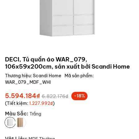
DECI, Tủ quần áo WAR_079,
106x59x200cm, sản xuất bởi Scandi Home
Thương hiệu:
Scandi Home
Mã sản phẩm:
WAR_079_MDF_WHI
5.594.184₫
6.822.176₫
-18%
(Tiết kiệm:
1.227.992₫
)
Màu Sắc:
Trắng
Vật Liệu: