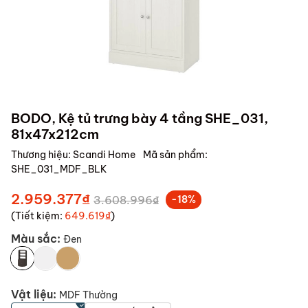
BODO, Kệ tủ trưng bày 4 tầng SHE_031,
81x47x212cm
Thương hiệu:
Scandi Home
Mã sản phẩm:
SHE_031_MDF_BLK
2.959.377₫
3.608.996₫
-18%
(Tiết kiệm:
649.619₫
)
Màu sắc:
Đen
Vật liệu:
MDF Thường