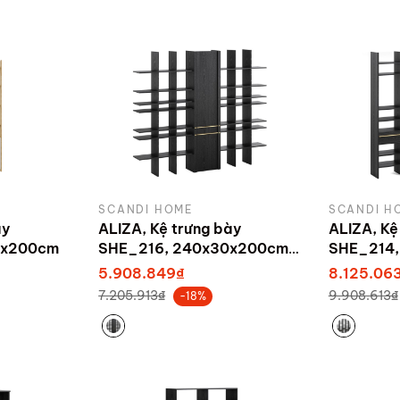
SCANDI HOME
SCANDI H
ày
ALIZA, Kệ trưng bày
ALIZA, Kệ
0x200cm
SHE_216, 240x30x200cm,
SHE_214,
sản xuất bởi Scandi Home
sản xuất 
5.908.849₫
8.125.06
7.205.913₫
9.908.613₫
-18%