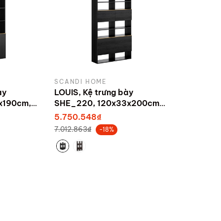
SCANDI HOME
ày
LOUIS, Kệ trưng bày
x190cm,
SHE_220, 120x33x200cm,
ndi Home
sản xuất bởi Scandi Home
5.750.548₫
7.012.863₫
-18%