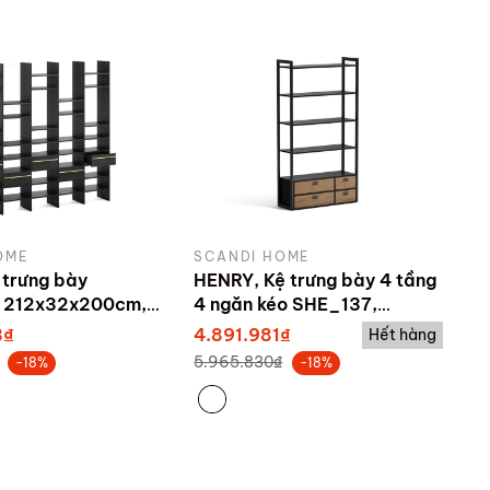
OME
SCANDI HOME
 trưng bày
HENRY, Kệ trưng bày 4 tầng
 212x32x200cm,
4 ngăn kéo SHE_137,
bởi Scandi Home
100x35x185cm
3₫
4.891.981₫
Hết hàng
5.965.830₫
-18%
-18%