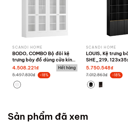
SCANDI HOME
SCANDI HOME
BODO, COMBO Bộ đôi kệ
LOUIS, Kệ trưng b
trưng bày đồ dùng cửa kính
SHE_219, 123x35
SHE_074, 162x35x134cm,
sản xuất bởi Sca
4.508.221₫
5.750.548₫
Hết hàng
sản xuất bởi Scandi Home
5.497.830₫
7.012.863₫
-18%
-18%
Sản phẩm đã xem