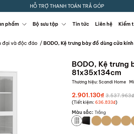
HỖ TRỢ THANH TOÁN TRẢ GÓP
ản phẩm
Bộ sưu tập
Tin tức
Liên hệ
Kiểm t
ện đại và độc đáo
/
BODO, Kệ trưng bày đồ dùng cửa kí
BODO, Kệ trưng 
81x35x134cm
Thương hiệu:
Scandi Home
M
2.901.130₫
3.537.963₫
(Tiết kiệm:
636.833₫
)
Màu sắc:
Trắng