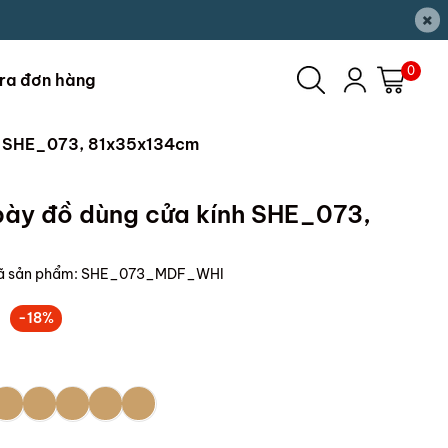
×
0
ra đơn hàng
nh SHE_073, 81x35x134cm
bày đồ dùng cửa kính SHE_073,
ã sản phẩm:
SHE_073_MDF_WHI
-18%