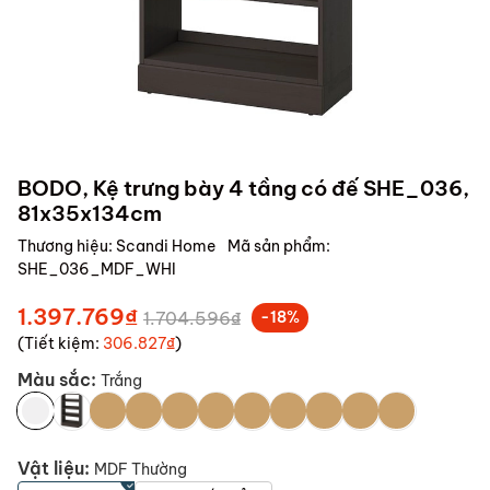
BODO, Kệ trưng bày 4 tầng có đế SHE_036,
81x35x134cm
Thương hiệu:
Scandi Home
Mã sản phẩm:
SHE_036_MDF_WHI
1.397.769₫
1.704.596₫
-18%
(Tiết kiệm:
306.827₫
)
Màu sắc:
Trắng
Vật liệu:
MDF Thường