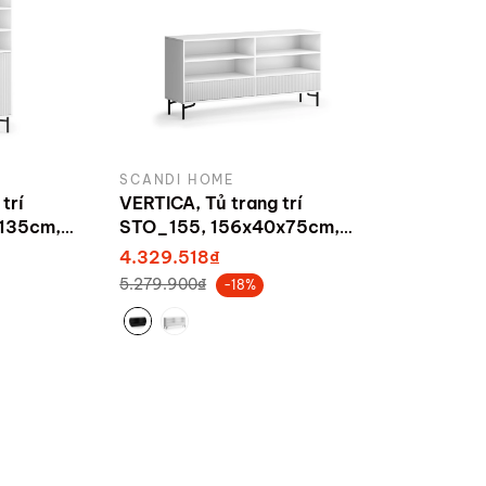
SCANDI HOME
trí
VERTICA, Tủ trang trí
135cm,
STO_155, 156x40x75cm,
ndi Home
sản xuất bởi Scandi Home
4.329.518₫
5.279.900₫
-18%