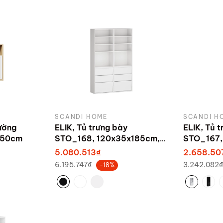
SCANDI HOME
SCANDI H
ường
ELIK, Tủ trưng bày
ELIK, Tủ 
x50cm
STO_168, 120x35x185cm,
STO_167,
sản xuất bởi Scandi Home
sản xuất 
5.080.513₫
2.658.50
6.195.747₫
3.242.082₫
-18%