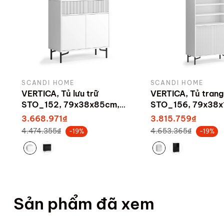
SCANDI HOME
SCANDI HOME
VERTICA, Tủ lưu trữ
VERTICA, Tủ trang 
STO_152, 79x38x85cm,
STO_156, 79x38x
sản xuất bởi Scandi Home
sản xuất bởi Sca
3.668.971₫
3.815.759₫
4.474.355₫
4.653.365₫
-19%
-19%
Sản phẩm đã xem