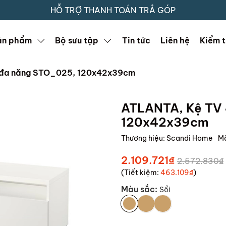
HỖ TRỢ THANH TOÁN TRẢ GÓP
ản phẩm
Bộ sưu tập
Tin tức
Liên hệ
Kiểm t
ủ đa năng STO_025, 120x42x39cm
ATLANTA, Kệ TV 
120x42x39cm
Thương hiệu:
Scandi Home
M
2.109.721₫
2.572.830₫
(Tiết kiệm:
463.109₫
)
Màu sắc:
Sồi