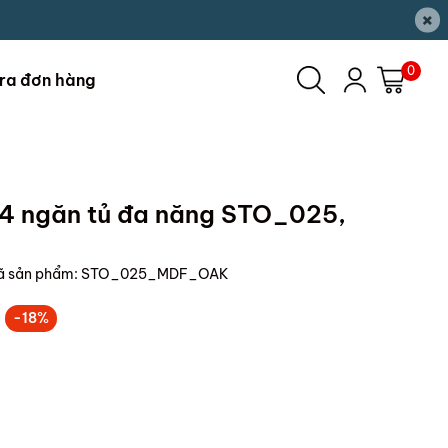
×
0
ra đơn hàng
4 ngăn tủ đa năng STO_025,
ã sản phẩm:
STO_025_MDF_OAK
-18%