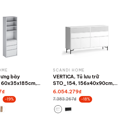
OME
SCANDI HOME
trưng bày
VERTICA, Tủ lưu trữ
 60x35x185cm,
STO_154, 156x40x90cm,
bởi Scandi Home
sản xuất bởi Scandi Home
7₫
6.054.279₫
7.383.267₫
-19%
-18%