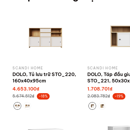
SCANDI HOME
SCANDI HOME
DOLO, Tủ lưu trữ STO_220,
DOLO, Táp đầu gi
160x40x95cm
STO_221, 50x30
4.653.100₫
1.708.701₫
5.674.512₫
2.083.782₫
-18%
-19%