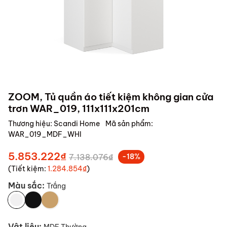
ZOOM, Tủ quần áo tiết kiệm không gian cửa
trơn WAR_019, 111x111x201cm
Thương hiệu:
Scandi Home
Mã sản phẩm:
WAR_019_MDF_WHI
5.853.222₫
7.138.076₫
-18%
(Tiết kiệm:
1.284.854₫
)
Màu sắc:
Trắng
Vật liệu: