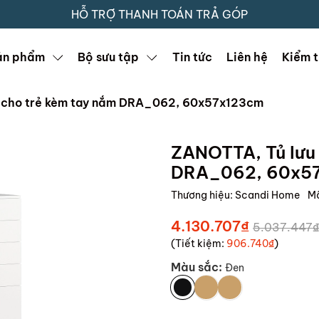
HỖ TRỢ THANH TOÁN TRẢ GÓP
ản phẩm
Bộ sưu tập
Tin tức
Liên hệ
Kiểm t
g cho trẻ kèm tay nắm DRA_062, 60x57x123cm
ZANOTTA, Tủ lưu 
DRA_062, 60x5
Thương hiệu:
Scandi Home
M
4.130.707₫
5.037.447₫
(Tiết kiệm:
906.740₫
)
Màu sắc:
Đen