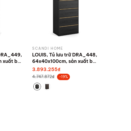
SCANDI HOME
 DRA_449,
LOUIS, Tủ lưu trữ DRA_448,
 xuất bởi
64x40x100cm, sản xuất bởi
Scandi Home
3.893.255₫
4.747.872₫
-19%