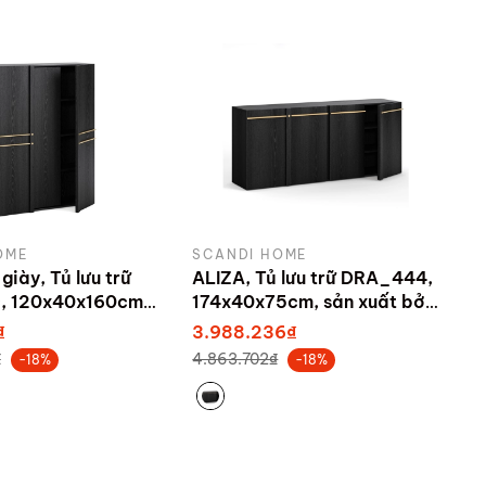
OME
SCANDI HOME
giày, Tủ lưu trữ
ALIZA, Tủ lưu trữ DRA_444,
 120x40x160cm,
174x40x75cm, sản xuất bởi
bởi Scandi Home
Scandi Home
₫
3.988.236₫
₫
4.863.702₫
-18%
-18%