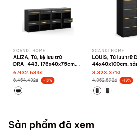
SCANDI HOME
SCANDI HOME
ALIZA, Tủ, kệ lưu trữ
LOUIS, Tủ lưu trữ
DRA_443, 176x40x75cm,
44x40x100cm, sản
sản xuất bởi Scandi Home
Scandi Home
6.932.634₫
3.323.371₫
8.454.432₫
4.052.892₫
-19%
-19%
Sản phẩm đã xem