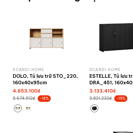
SCANDI HOME
SCANDI HOME
DOLO, Tủ lưu trữ STO_220,
ESTELLE, Tủ lưu t
160x40x95cm
DRA_451, 160x40
sản xuất bởi Sca
4.653.100₫
3.133.410₫
5.674.512₫
3.821.232₫
-18%
-19%