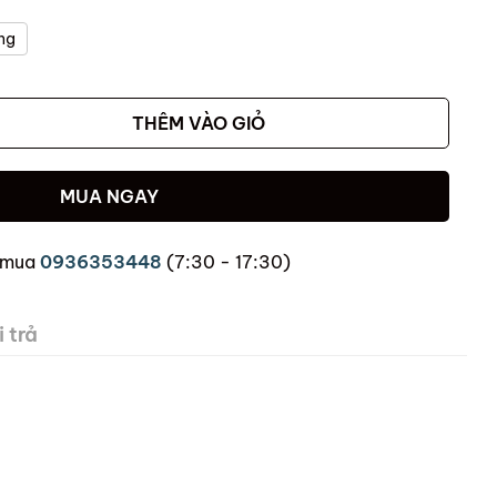
ng
THÊM VÀO GIỎ
MUA NGAY
 mua
0936353448
(7:30 - 17:30)
 trả