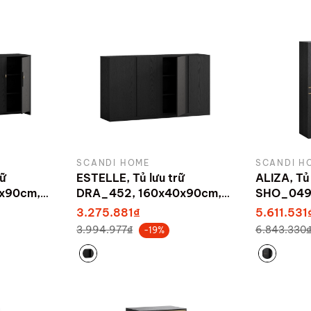
SCANDI HOME
SCANDI H
rữ
ESTELLE, Tủ lưu trữ
ALIZA, Tủ 
x90cm,
DRA_452, 160x40x90cm,
SHO_049,
ndi Home
sản xuất bởi Scandi Home
sản xuất 
3.275.881₫
5.611.531
3.994.977₫
6.843.330
-19%