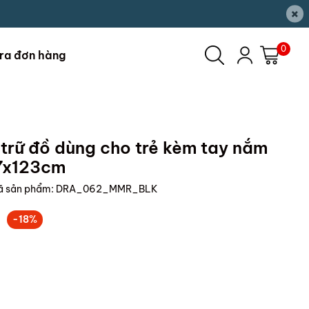
×
0
ra đơn hàng
trữ đồ dùng cho trẻ kèm tay nắm
7x123cm
ã sản phẩm:
DRA_062_MMR_BLK
-18%