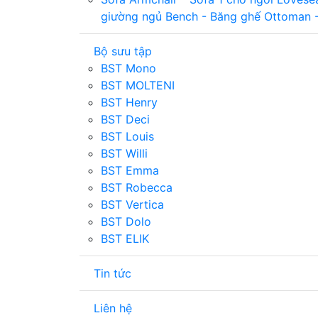
giường ngủ
Bench - Băng ghế
Ottoman 
Bộ sưu tập
BST Mono
BST MOLTENI
BST Henry
BST Deci
BST Louis
BST Willi
BST Emma
BST Robecca
BST Vertica
BST Dolo
BST ELIK
Tin tức
Liên hệ