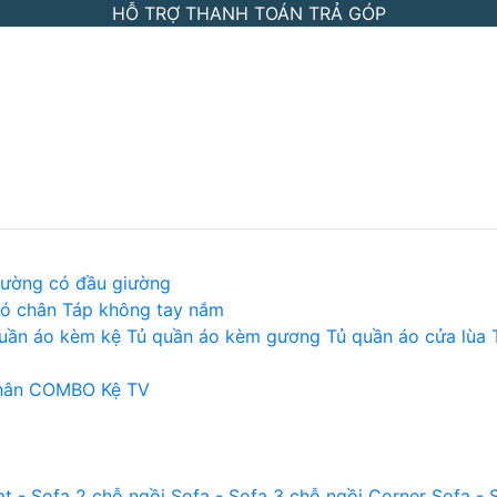
HỖ TRỢ THANH TOÁN TRẢ GÓP
iường có đầu giường
ó chân
Táp không tay nắm
uần áo kèm kệ
Tủ quần áo kèm gương
Tủ quần áo cửa lùa
hân
COMBO Kệ TV
t - Sofa 2 chỗ ngồi
Sofa - Sofa 3 chỗ ngồi
Corner Sofa - 