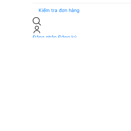
Kiểm tra đơn hàng
Đăng nhập
Đăng ký
0
Trang chủ
/
Tin tức
/
Xu hướng nội thất t