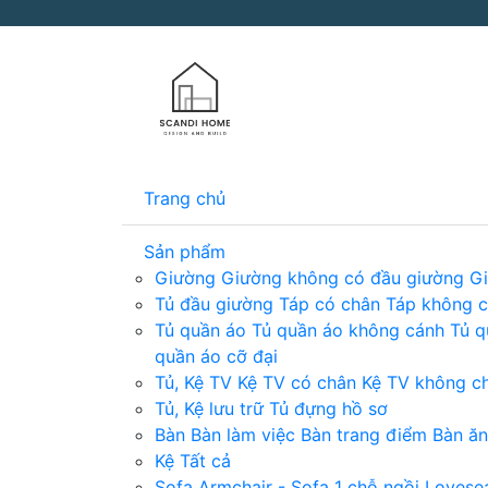
Trang chủ
Sản phẩm
Giường
Giường không có đầu giường
G
Tủ đầu giường
Táp có chân
Táp không c
Tủ quần áo
Tủ quần áo không cánh
Tủ q
quần áo cỡ đại
Tủ, Kệ TV
Kệ TV có chân
Kệ TV không c
Tủ, Kệ lưu trữ
Tủ đựng hồ sơ
Bàn
Bàn làm việc
Bàn trang điểm
Bàn ăn
Kệ
Tất cả
Sofa
Armchair - Sofa 1 chỗ ngồi
Lovesea