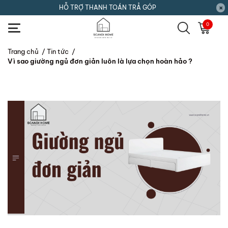
HỖ TRỢ THANH TOÁN TRẢ GÓP
0
Trang chủ
/
Tin tức
/
Vì sao giường ngủ đơn giản luôn là lựa chọn hoàn hảo ?