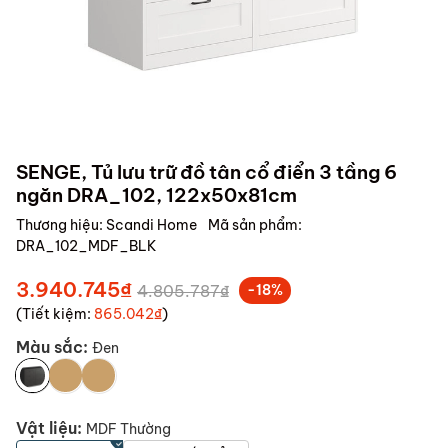
SENGE, Tủ lưu trữ đồ tân cổ điển 3 tầng 6
ngăn DRA_102, 122x50x81cm
Thương hiệu:
Scandi Home
Mã sản phẩm:
DRA_102_MDF_BLK
3.940.745₫
4.805.787₫
-18%
(Tiết kiệm:
865.042₫
)
Màu sắc:
Đen
Vật liệu:
MDF Thường