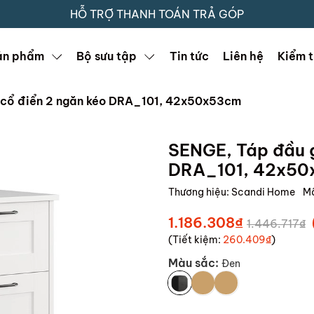
HỖ TRỢ THANH TOÁN TRẢ GÓP
ản phẩm
Bộ sưu tập
Tin tức
Liên hệ
Kiểm t
 cổ điển 2 ngăn kéo DRA_101, 42x50x53cm
SENGE, Táp đầu g
DRA_101, 42x5
Thương hiệu:
Scandi Home
M
1.186.308₫
1.446.717₫
(Tiết kiệm:
260.409₫
)
Màu sắc:
Đen