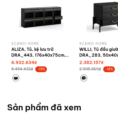
SCANDI HOME
SCANDI HOME
ALIZA, Tủ, kệ lưu trữ
WILLI, Tủ đầu giư
DRA_443, 176x40x75cm,
DRA_283, 50x40
sản xuất bởi Scandi Home
Scandi Home
6.932.634₫
2.382.157₫
8.454.432₫
2.905.069₫
-19%
-18%
Sản phẩm đã xem