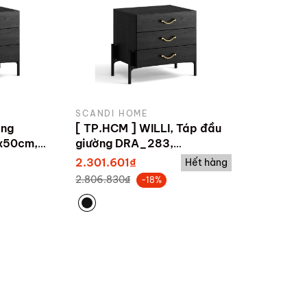
SCANDI HOME
ờng
[ TP.HCM ] WILLI, Táp đầu
x50cm,
giường DRA_283,
50x40x50cm
2.301.601₫
Hết hàng
2.806.830₫
-18%