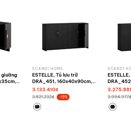
SCANDI HOME
SCANDI H
 giường
ESTELLE, Tủ lưu trữ
ESTELLE, 
x35cm,
DRA_451, 160x40x90cm,
DRA_452,
ndi Home
sản xuất bởi Scandi Home
sản xuất 
3.133.410₫
3.275.88
3.821.232₫
3.994.977
-19%