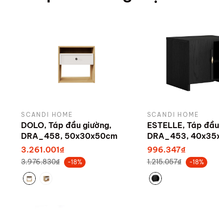
SCANDI HOME
SCANDI HOME
DOLO, Táp đầu giường,
ESTELLE, Táp đầu
DRA_458, 50x30x50cm
DRA_453, 40x35
sản xuất bởi Sca
3.261.001₫
996.347₫
3.976.830₫
1.215.057₫
-18%
-18%