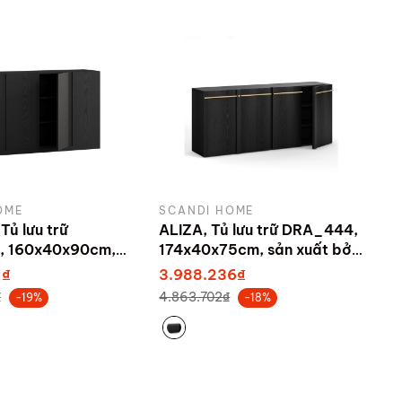
OME
SCANDI HOME
Tủ lưu trữ
ALIZA, Tủ lưu trữ DRA_444,
 160x40x90cm,
174x40x75cm, sản xuất bởi
bởi Scandi Home
Scandi Home
1₫
3.988.236₫
₫
4.863.702₫
-19%
-18%