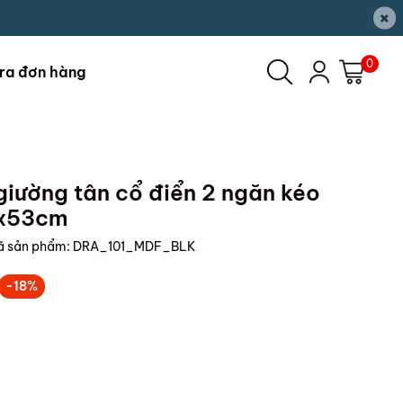
×
0
ra đơn hàng
iường tân cổ điển 2 ngăn kéo
0x53cm
ã sản phẩm:
DRA_101_MDF_BLK
-18%