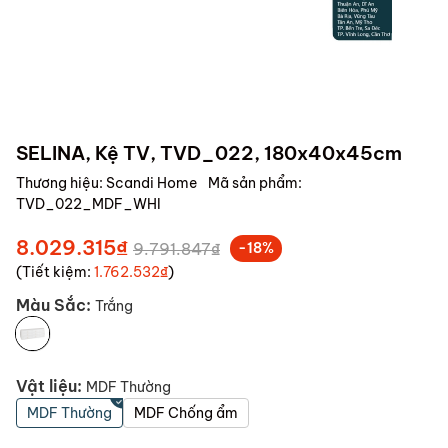
SELINA, Kệ TV, TVD_022, 180x40x45cm
Thương hiệu:
Scandi Home
Mã sản phẩm:
TVD_022_MDF_WHI
8.029.315₫
9.791.847₫
-18%
(Tiết kiệm:
1.762.532₫
)
Màu Sắc:
Trắng
Vật liệu:
MDF Thường
MDF Thường
MDF Chống ẩm