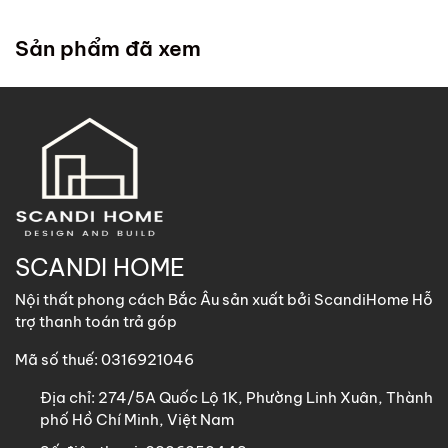
trong chính sách
. ScandiHome cử đội lắp đặt đến tận
nhà quý khách để hỗ trợ lắp đặt.
Sản phẩm đã xem
2. Khách hàng tại các khu vực khác
ScandiHome
hỗ trợ vận chuyển
các sản phẩm có kích
thước dưới 1m8 với chi phí vận chuyển khách hàng chịu
trách nhiệm toàn bộ qua các phương thức: Gửi nhà xe,
GHN, Viettel Post, Nhất Tín,…
Sản phẩm trên 1m8 ScandiHome chưa hỗ trợ vận chuyển
khách hàng vui lòng nhắn tin cho ScandiHome để được hỗ
SCANDI HOME
trợ nếu cần thiết.
Nội thất phong cách Bắc Âu sản xuất bởi ScandiHome Hỗ
trợ thanh toán trả góp
Mã số thuế: 0316921046
Địa chỉ:
274/5A Quốc Lộ 1K, Phường Linh Xuân, Thành
phố Hồ Chí Minh, Việt Nam