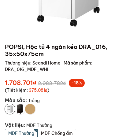
POPSI, Hộc tủ 4 ngăn kéo DRA_016,
35x50x75cm
Thương hiệu:
Scandi Home
Mã sản phẩm:
DRA_016_MDF_WHI
1.708.701₫
2.083.782₫
-18%
(Tiết kiệm:
375.081₫
)
Màu sắc:
Trắng
Vật liệu:
MDF Thường
MDF Thường
MDF Chống ẩm