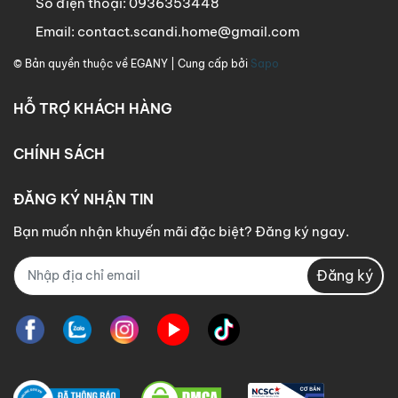
Số điện thoại:
0936353448
Email:
contact.scandi.home@gmail.com
© Bản quyền thuộc về
EGANY
| Cung cấp bởi
Sapo
HỖ TRỢ KHÁCH HÀNG
CHÍNH SÁCH
ĐĂNG KÝ NHẬN TIN
Bạn muốn nhận khuyến mãi đặc biệt? Đăng ký ngay.
Đăng ký