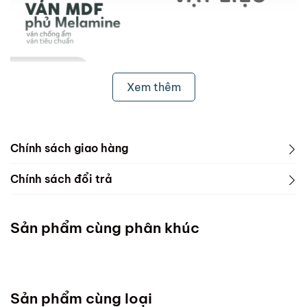
Xem thêm
Chính sách giao hàng
1. Freeship & Lắp đặt cho khách hàng các tỉnh thành
Chính sách đổi trả
dưới đây:
1. Phạm vi áp dụng
Miền Bắc
Sản phẩm cùng phân khúc
ScandiHome chưa hỗ trợ vận chuyển và lắp đặt
Miền Trung
Sản phẩm cùng loại
Đà Nẵng :Thứ 7 mỗi tuần ( Chốt đơn chậm nhất thứ