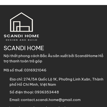
2. Khách hàng tại các khu vực khác
ScandiHome
hỗ trợ vận chuyển
các sản phẩm có kích
thước dưới 1m8 với chi phí vận chuyển khách hàng chịu
trách nhiệm toàn bộ qua các phương thức: Gửi nhà xe,
GHN, Viettel Post, Nhất Tín,…
Sản phẩm trên 1m8 ScandiHome chưa hỗ trợ vận chuyển
SCANDI HOME
khách hàng vui lòng nhắn tin cho ScandiHome để được hỗ
Nội thất phong cách Bắc Âu sản xuất bởi ScandiHome Hỗ
trợ nếu cần thiết.
trợ thanh toán trả góp
Mã số thuế: 0316921046
Địa chỉ:
274/5A Quốc Lộ 1K, Phường Linh Xuân, Thành
phố Hồ Chí Minh, Việt Nam
Số điện thoại:
0936353448
Email:
contact.scandi.home@gmail.com