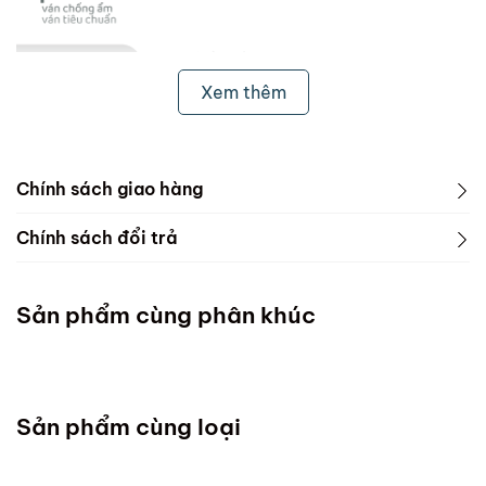
Xem thêm
Chính sách giao hàng
1. Freeship & Lắp đặt cho khách hàng các tỉnh thành
Chính sách đổi trả
dưới đây:
1. Phạm vi áp dụng
Miền Bắc
Sản phẩm cùng phân khúc
ScandiHome chưa hỗ trợ vận chuyển và lắp đặt
Miền Trung
Sản phẩm cùng loại
Đà Nẵng :Thứ 7 mỗi tuần ( Chốt đơn chậm nhất thứ
4)