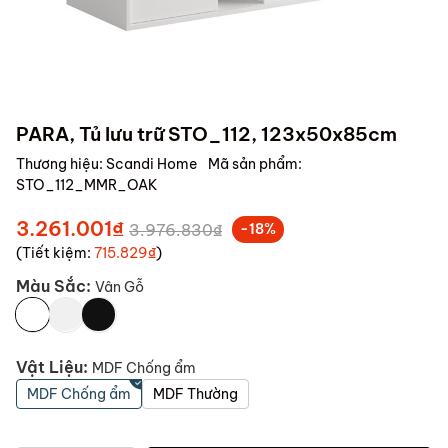
PARA, Tủ lưu trữ STO_112, 123x50x85cm
Thương hiệu:
Scandi Home
Mã sản phẩm:
STO_112_MMR_OAK
3.261.001₫
3.976.830₫
-18%
(Tiết kiệm:
715.829₫
)
Màu Sắc:
Vân Gỗ
Vật Liệu:
MDF Chống ẩm
MDF Chống ẩm
MDF Thường