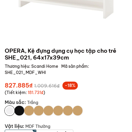
OPERA, Kệ đựng dụng cụ học tập cho trẻ
SHE_021, 64x17x39cm
Thương hiệu:
Scandi Home
Mã sản phẩm:
SHE_021_MDF_WHI
827.885₫
1.009.616₫
-18%
(Tiết kiệm:
181.731₫
)
Màu sắc:
Trắng
Vật liệu:
MDF Thường