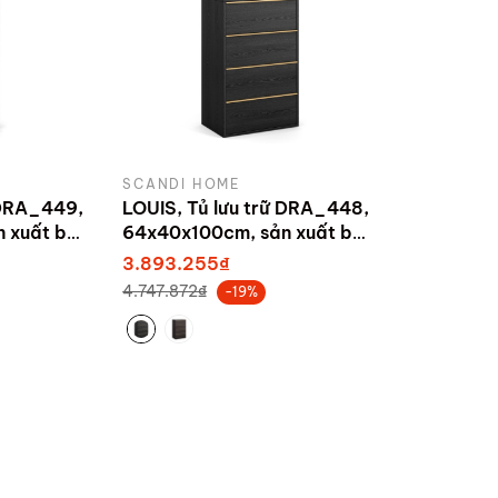
SCANDI HOME
 DRA_449,
LOUIS, Tủ lưu trữ DRA_448,
 xuất bởi
64x40x100cm, sản xuất bởi
Scandi Home
3.893.255₫
4.747.872₫
-19%