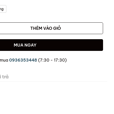
ng
THÊM VÀO GIỎ
MUA NGAY
 mua
0936353448
(7:30 - 17:30)
 trả