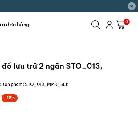
×
0
ra đơn hàng
đồ lưu trữ 2 ngăn STO_013,
ã sản phẩm:
STO_013_MMR_BLK
-18%