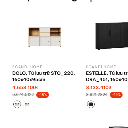
SCANDI HOME
SCANDI HOME
DOLO, Tủ lưu trữ STO_220,
ESTELLE, Tủ lưu t
160x40x95cm
DRA_451, 160x40
sản xuất bởi Sca
4.653.100₫
3.133.410₫
5.674.512₫
3.821.232₫
-18%
-19%