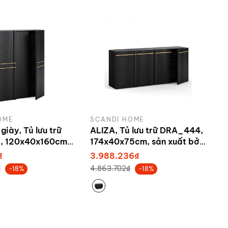
OME
SCANDI HOME
giày, Tủ lưu trữ
ALIZA, Tủ lưu trữ DRA_444,
 120x40x160cm,
174x40x75cm, sản xuất bởi
bởi Scandi Home
Scandi Home
₫
3.988.236₫
₫
4.863.702₫
-18%
-18%