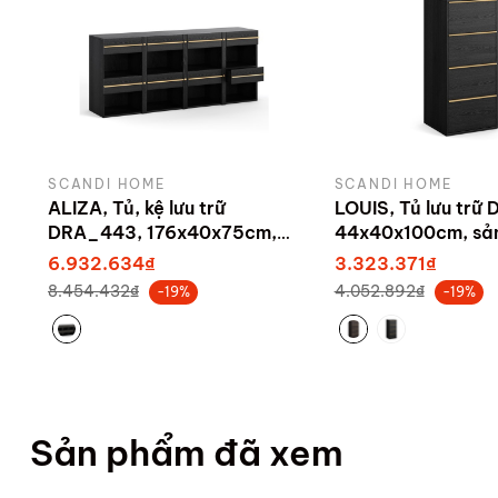
SCANDI HOME
SCANDI HOME
ALIZA, Tủ, kệ lưu trữ
LOUIS, Tủ lưu trữ
DRA_443, 176x40x75cm,
44x40x100cm, sản
sản xuất bởi Scandi Home
Scandi Home
6.932.634₫
3.323.371₫
8.454.432₫
4.052.892₫
-19%
-19%
Sản phẩm đã xem