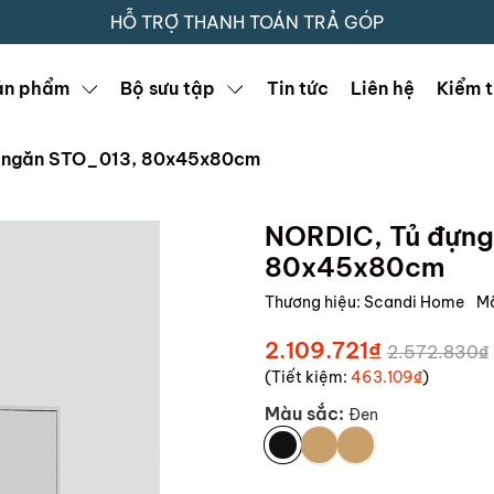
HỖ TRỢ THANH TOÁN TRẢ GÓP
ản phẩm
Bộ sưu tập
Tin tức
Liên hệ
Kiểm t
 2 ngăn STO_013, 80x45x80cm
NORDIC, Tủ đựng 
80x45x80cm
Thương hiệu:
Scandi Home
M
2.109.721₫
2.572.830₫
(Tiết kiệm:
463.109₫
)
Màu sắc:
Đen