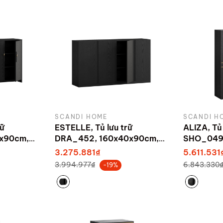
SCANDI HOME
SCANDI H
rữ
ESTELLE, Tủ lưu trữ
ALIZA, Tủ 
x90cm,
DRA_452, 160x40x90cm,
SHO_049,
ndi Home
sản xuất bởi Scandi Home
sản xuất 
3.275.881₫
5.611.531
3.994.977₫
6.843.330
-19%