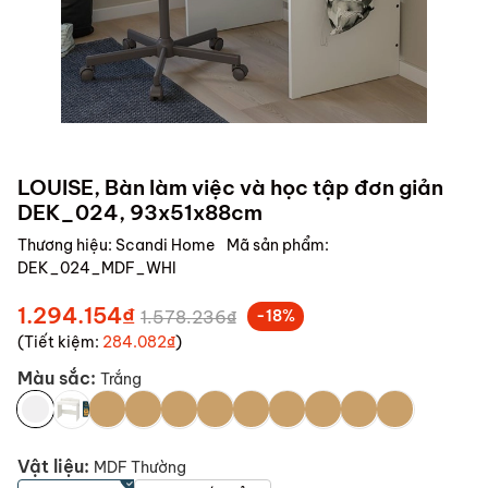
LOUISE, Bàn làm việc và học tập đơn giản
DEK_024, 93x51x88cm
Thương hiệu:
Scandi Home
Mã sản phẩm:
DEK_024_MDF_WHI
1.294.154₫
1.578.236₫
-18%
(Tiết kiệm:
284.082₫
)
Màu sắc:
Trắng
Vật liệu:
MDF Thường