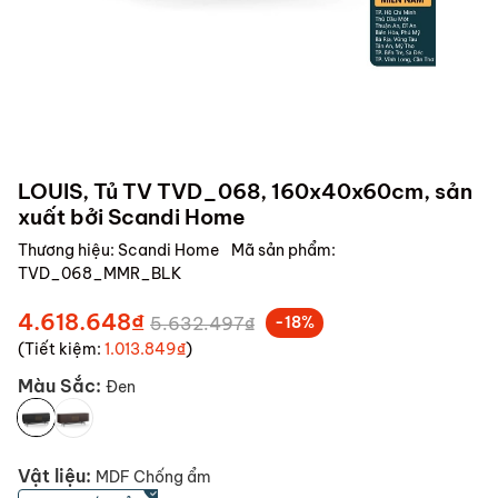
LOUIS, Tủ TV TVD_068, 160x40x60cm, sản
xuất bởi Scandi Home
Thương hiệu:
Scandi Home
Mã sản phẩm:
TVD_068_MMR_BLK
4.618.648₫
5.632.497₫
-18%
(Tiết kiệm:
1.013.849₫
)
Màu Sắc:
Đen
Vật liệu:
MDF Chống ẩm