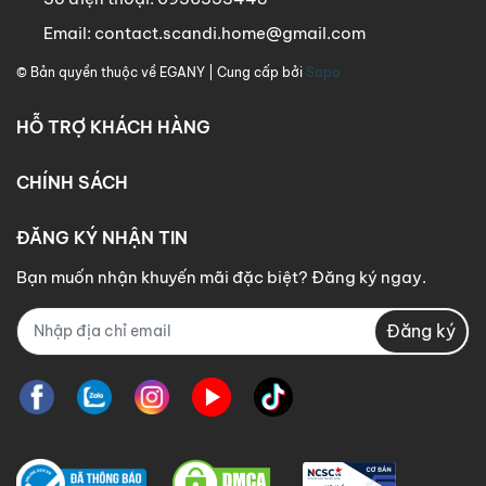
rong quá trình sử dụng.
Email:
contact.scandi.home@gmail.com
© Bản quyền thuộc về
EGANY
| Cung cấp bởi
Sapo
Chất lượng sản phẩm:
HỖ TRỢ KHÁCH HÀNG
- Sản phẩm được gia công bằng máy CNC cho độ chí
CHÍNH SÁCH
nh xác cao.
ĐĂNG KÝ NHẬN TIN
- Chất liệu: Gỗ công nghiệp phủ Melamine cao cấp.
Bạn muốn nhận khuyến mãi đặc biệt? Đăng ký ngay.
Đăng ký
Công ty TNHH Scandi Home
Văn Phòng giao dịch: 122 đường số 2, Khu đô thị Vạn
Phúc, P.Hiệp Bình Phước, Tp.Thủ Đức