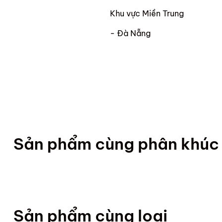
Khu vực Miền Trung
- Đà Nẵng
Sản phẩm cùng phân khúc
Khu vực Miền Nam
- TP.HCM
- Thủ Dầu Một, Thuận An, Dĩ
Sản phẩm cùng loại
- Biên Hòa, Phú Mỹ, Tp.Bà Rị