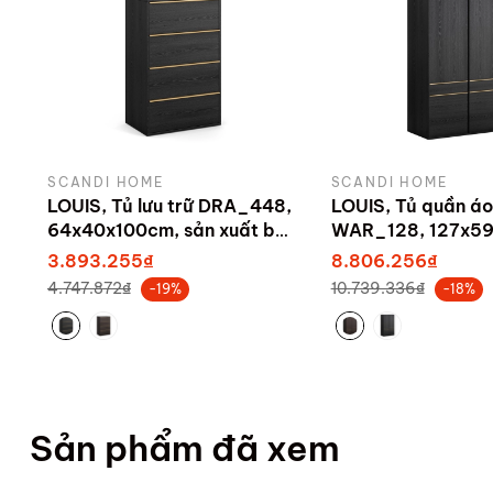
- Tránh để sản phẩm ở nơi ẩm
- Không để sản phẩm bị ngấm 
Bảo hành:
SCANDI HOME
SCANDI HOME
- Khi nhận hàng nếu gặp hỏn
LOUIS, Tủ lưu trữ DRA_448,
LOUIS, Tủ quần áo
cho bạn.
64x40x100cm, sản xuất bởi
WAR_128, 127x59
Scandi Home
sản xuất bởi Sca
- Bảo hành 1 năm thay mới các
3.893.255₫
8.806.256₫
4.747.872₫
10.739.336₫
-19%
-18%
- Chưa bảo hành cho các lỗi 
Chất lượng sản phẩm:
Sản phẩm đã xem
- Sản phẩm được gia công b