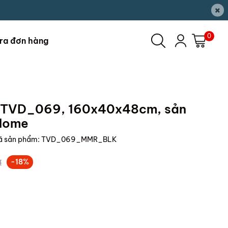
×
0
ra đơn hàng
V TVD_069, 160x40x48cm, sản
 Home
ã sản phẩm:
TVD_069_MMR_BLK
₫
-18%