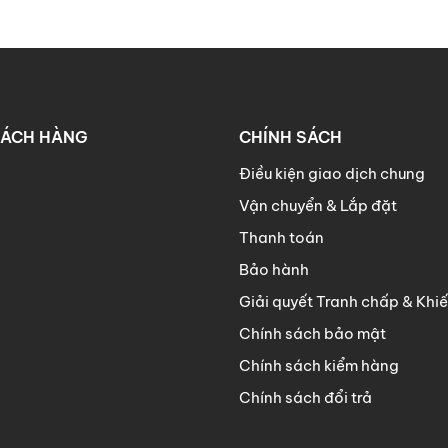
 phủ Melamine cao cấp.
HÁCH HÀNG
CHÍNH SÁCH
Điều kiện giao dịch chung
ng số 2, Khu đô thị Vạn Phúc, P.Hiệp Bình Phước, Tp.Thủ Đ
Vận chuyển & Lắp đặt
n Anh) - 086 822 8684 (Quyên)
Thanh toán
Bảo hành
Giải quyết Tranh chấp & Khiế
Chính sách bảo mật
Chính sách kiểm hàng
Chính sách đổi trả