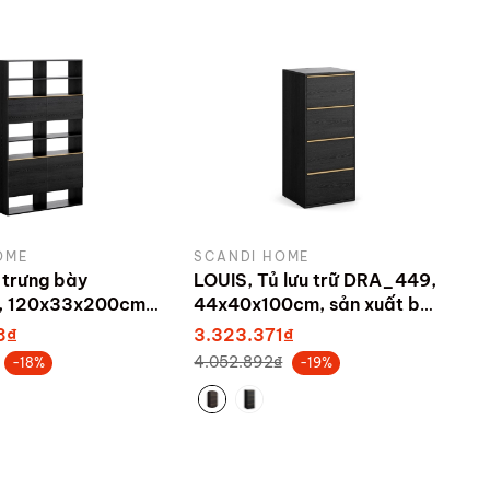
OME
SCANDI HOME
 trưng bày
LOUIS, Tủ lưu trữ DRA_449,
 120x33x200cm,
44x40x100cm, sản xuất bởi
bởi Scandi Home
Scandi Home
8₫
3.323.371₫
4.052.892₫
-18%
-19%