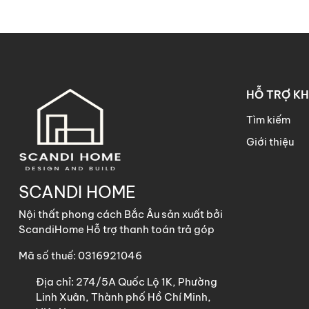
- Chất liệu: Gỗ công nghiệp
HỖ TRỢ K
Công ty TNHH Scandi Home
Tìm kiếm
Văn Phòng giao dịch: 122 đườ
Giới thiệu
SĐT: 090 450 6600 (gặp Tuấ
SCANDI HOME
Nội thất phong cách Bắc Âu sản xuất bởi
ScandiHome Hỗ trợ thanh toán trả góp
Mã số thuế: 0316921046
Địa chỉ:
274/5A Quốc Lộ 1K, Phường
Linh Xuân, Thành phố Hồ Chí Minh,