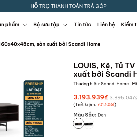
HỖ TRỢ THANH TOÁN TRẢ GÓP
ản phẩm
Bộ sưu tập
Tin tức
Liên hệ
Kiểm t
 160x40x48cm, sản xuất bởi Scandi Home
LOUIS, Kệ, Tủ T
xuất bởi Scandi
Thương hiệu:
Scandi Home
M
3.193.939₫
3.895.047
(Tiết kiệm:
701.108₫
)
Màu Sắc:
Đen