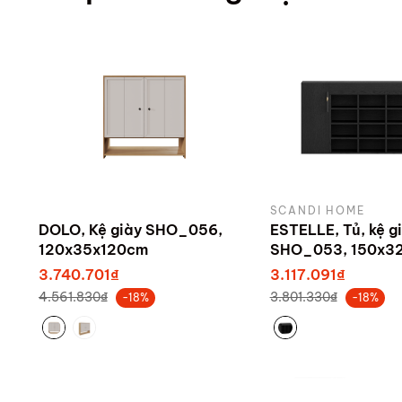
SCANDI HOME
DOLO, Kệ giày SHO_056,
ESTELLE, Tủ, kệ g
120x35x120cm
SHO_053, 150x3
sản xuất bởi Sca
3.740.701₫
3.117.091₫
4.561.830₫
3.801.330₫
-18%
-18%