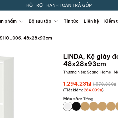
HỖ TRỢ THANH TOÁN TRẢ GÓP
ản phẩm
Bộ sưu tập
Tin tức
Liên hệ
Kiểm t
ng SHO_006, 48x28x93cm
LINDA, Kệ giày 
48x28x93cm
Thương hiệu:
Scandi Home
M
1.294.231₫
1.578.330₫
(Tiết kiệm:
284.099₫
)
Màu sắc:
Trắng