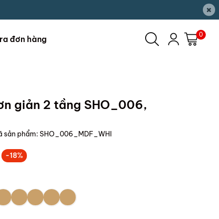
×
0
ra đơn hàng
đơn giản 2 tầng SHO_006,
ã sản phẩm:
SHO_006_MDF_WHI
-18%