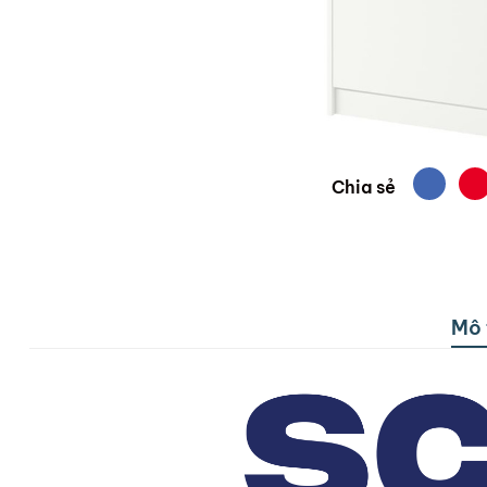
Chia sẻ
Mô 