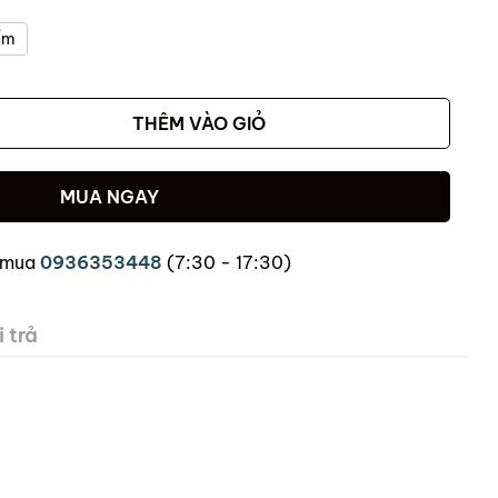
ẩm
THÊM VÀO GIỎ
MUA NGAY
 mua
0936353448
(7:30 - 17:30)
 trả