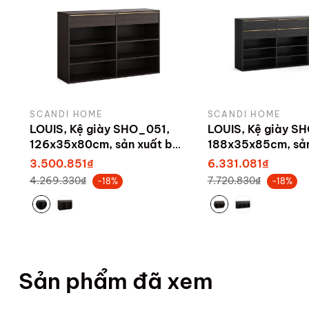
SCANDI HOME
SCANDI HOME
LOUIS, Kệ giày SHO_051,
LOUIS, Kệ giày S
126x35x80cm, sản xuất bởi
188x35x85cm, sản
Scandi Home
Scandi Home
3.500.851₫
6.331.081₫
4.269.330₫
7.720.830₫
-18%
-18%
Sản phẩm đã xem