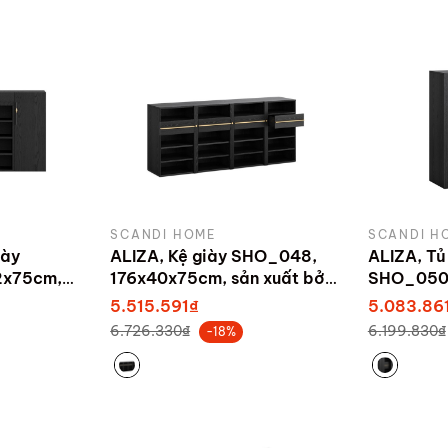
SCANDI HOME
SCANDI H
iày
ALIZA, Kệ giày SHO_048,
ALIZA, Tủ 
2x75cm,
176x40x75cm, sản xuất bởi
SHO_050,
ndi Home
Scandi Home
sản xuất 
5.515.591₫
5.083.86
6.726.330₫
6.199.830₫
-18%