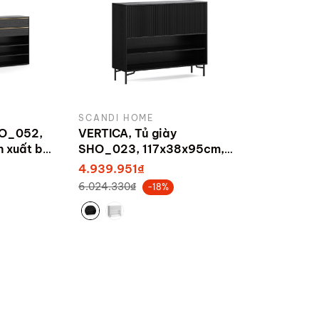
SCANDI HOME
HO_052,
VERTICA, Tủ giày
 xuất bởi
SHO_023, 117x38x95cm,
sản xuất bởi Scandi Home
4.939.951₫
6.024.330₫
-18%