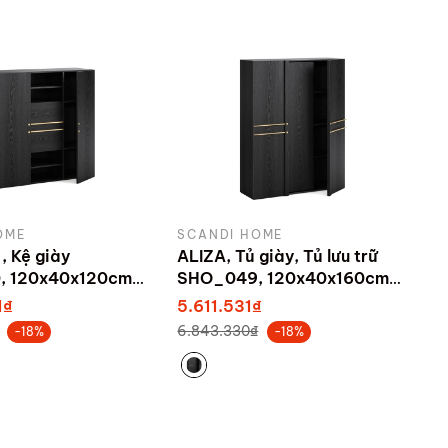
OME
SCANDI HOME
, Kệ giày
ALIZA, Tủ giày, Tủ lưu trữ
 120x40x120cm,
SHO_049, 120x40x160cm,
bởi Scandi Home
sản xuất bởi Scandi Home
1₫
5.611.531₫
6.843.330₫
-18%
-18%