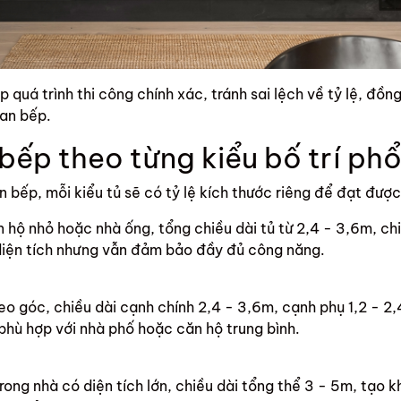
 quá trình thi công chính xác, tránh sai lệch về tỷ lệ, đồn
an bếp.
 bếp theo từng kiểu bố trí phổ
n bếp, mỗi kiểu tủ sẽ có tỷ lệ kích thước riêng để đạt được 
n hộ nhỏ hoặc nhà ống, tổng chiều dài tủ từ 2,4 - 3,6m, ch
 diện tích nhưng vẫn đảm bảo đầy đủ công năng.
eo góc, chiều dài cạnh chính 2,4 - 3,6m, cạnh phụ 1,2 - 2,4
hù hợp với nhà phố hoặc căn hộ trung bình.
ong nhà có diện tích lớn, chiều dài tổng thể 3 - 5m, tạo k