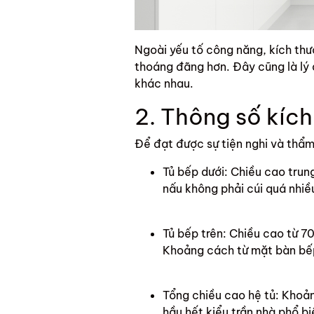
Ngoài yếu tố công năng, kích thư
thoáng đãng hơn. Đây cũng là lý d
khác nhau.
2. Thông số kích
Để đạt được sự tiện nghi và thẩm
Tủ bếp dưới: Chiều cao trun
nấu không phải cúi quá nhiề
Tủ bếp trên: Chiều cao từ 7
Khoảng cách từ mặt bàn bếp
Tổng chiều cao hệ tủ: Khoản
hầu hết kiểu trần nhà phổ bi