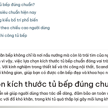
 tủ bếp đúng chuẩn?
 siêu chuẩn hiện nay
 kiểu bố trí phổ biến
c theo chiều cao người dùng
thi công tủ bếp
ăn bếp không chỉ là nơi nấu nướng mà còn là trái tim của n
 vì vậy, việc lựa chọn kích thước tủ bếp chuẩn đóng vai trò
. Với kinh nghiệm trong thiết kế và thi công nội thất, Sca
i không gian, giúp bạn có được căn bếp đẹp và khoa học n
ọn kích thước tủ bếp đúng ch
n sẽ giúp người dùng thao tác dễ dàng, đảm bảo an toàn v
c với đồ khó khăn, trong khi tủ quá thấp lại gây mỏi lưng k