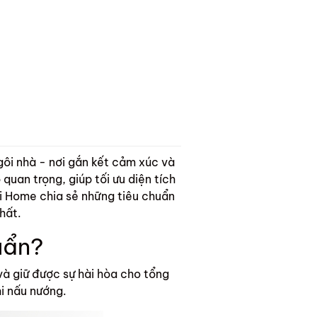
gôi nhà - nơi gắn kết cảm xúc và
 quan trọng, giúp tối ưu diện tích
ndi Home chia sẻ những tiêu chuẩn
hất.
uẩn?
à giữ được sự hài hòa cho tổng
hi nấu nướng.