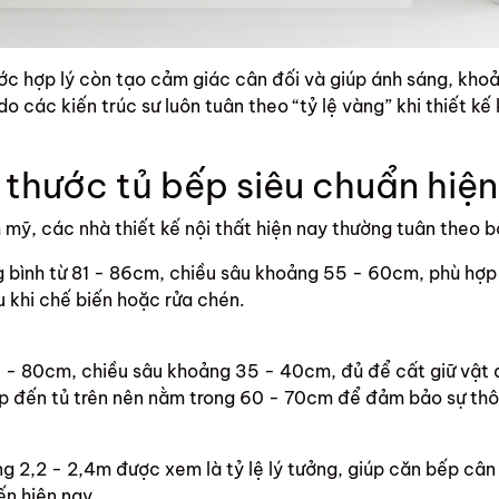
ớc hợp lý còn tạo cảm giác cân đối và giúp ánh sáng, khoả
o các kiến trúc sư luôn tuân theo “tỷ lệ vàng” khi thiết k
 thước tủ bếp siêu chuẩn hiệ
 mỹ, các nhà thiết kế nội thất hiện nay thường tuân theo b
g bình từ 81 - 86cm, chiều sâu khoảng 55 - 60cm, phù hợp 
u khi chế biến hoặc rửa chén.
0 - 80cm, chiều sâu khoảng 35 - 40cm, đủ để cất giữ vật d
 đến tủ trên nên nằm trong 60 - 70cm để đảm bảo sự thôn
g 2,2 - 2,4m được xem là tỷ lệ lý tưởng, giúp căn bếp cân 
ến hiện nay.