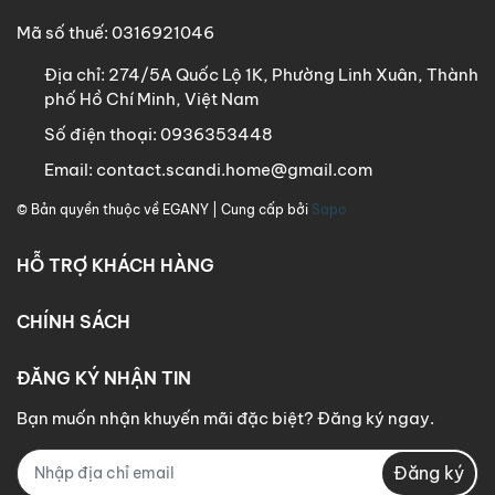
Mã số thuế: 0316921046
Địa chỉ:
274/5A Quốc Lộ 1K, Phường Linh Xuân, Thành
phố Hồ Chí Minh, Việt Nam
Số điện thoại:
0936353448
Email:
contact.scandi.home@gmail.com
© Bản quyền thuộc về
EGANY
| Cung cấp bởi
Sapo
HỖ TRỢ KHÁCH HÀNG
CHÍNH SÁCH
ĐĂNG KÝ NHẬN TIN
Bạn muốn nhận khuyến mãi đặc biệt? Đăng ký ngay.
Đăng ký