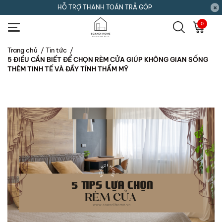
HỖ TRỢ THANH TOÁN TRẢ GÓP
0
Trang chủ
/
Tin tức
/
5 ĐIỀU CẦN BIẾT ĐỂ CHỌN RÈM CỬA GIÚP KHÔNG GIAN SỐNG
THÊM TINH TẾ VÀ ĐẦY TÍNH THẨM MỸ