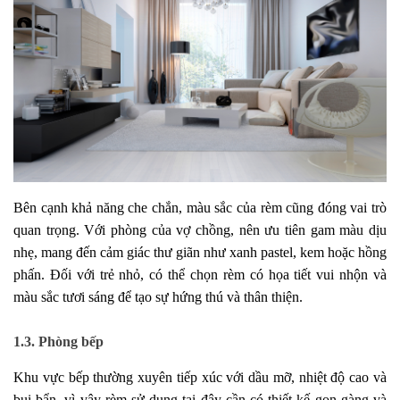
Bên cạnh khả năng che chắn, màu sắc của rèm cũng đóng vai trò
quan trọng. Với phòng của vợ chồng, nên ưu tiên gam màu dịu
nhẹ, mang đến cảm giác thư giãn như xanh pastel, kem hoặc hồng
phấn. Đối với trẻ nhỏ, có thể chọn rèm có họa tiết vui nhộn và
màu sắc tươi sáng để tạo sự hứng thú và thân thiện.
1.3. Phòng bếp
Khu vực bếp thường xuyên tiếp xúc với dầu mỡ, nhiệt độ cao và
bụi bẩn, vì vậy rèm sử dụng tại đây cần có thiết kế gọn gàng và