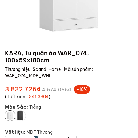
KARA, Tủ quần áo WAR_074,
100x59x180cm
Thương hiệu:
Scandi Home
Mã sản phẩm:
WAR_074_MDF_WHI
3.832.726₫
4.674.056₫
-18%
(Tiết kiệm:
841.330₫
)
Màu Sắc:
Trắng
Vật liệu:
MDF Thường