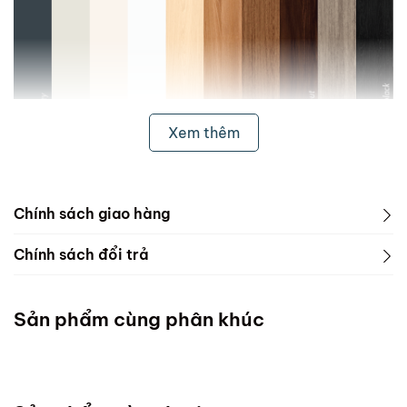
Xem thêm
Chính sách giao hàng
1. Freeship & Lắp đặt cho khách hàng các tỉnh thành
Chính sách đổi trả
dưới đây:
1. Phạm vi áp dụng
Miền Bắc
Sản phẩm cùng phân khúc
ScandiHome chưa hỗ trợ vận chuyển và lắp đặt
Miền Trung