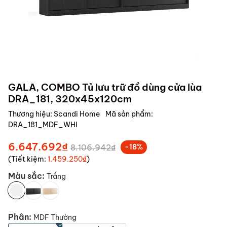
GALA, COMBO Tủ lưu trữ đồ dùng cửa lùa
DRA_181, 320x45x120cm
Thương hiệu:
Scandi Home
Mã sản phẩm:
DRA_181_MDF_WHI
6.647.692₫
8.106.942₫
-18%
(Tiết kiệm:
1.459.250₫
)
Màu sắc:
Trắng
Phân:
MDF Thường