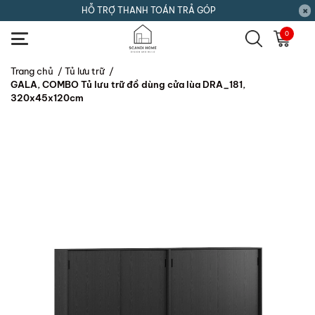
HỖ TRỢ THANH TOÁN TRẢ GÓP
0
Trang chủ
/
Tủ lưu trữ
/
GALA, COMBO Tủ lưu trữ đồ dùng cửa lùa DRA_181,
320x45x120cm