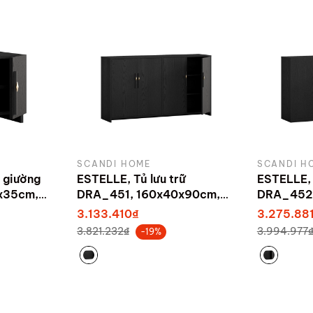
SCANDI HOME
SCANDI H
 giường
ESTELLE, Tủ lưu trữ
ESTELLE, 
x35cm,
DRA_451, 160x40x90cm,
DRA_452,
ndi Home
sản xuất bởi Scandi Home
sản xuất 
3.133.410₫
3.275.88
3.821.232₫
3.994.977
-19%