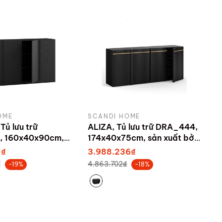
OME
SCANDI HOME
Tủ lưu trữ
ALIZA, Tủ lưu trữ DRA_444,
 160x40x90cm,
174x40x75cm, sản xuất bởi
bởi Scandi Home
Scandi Home
1₫
3.988.236₫
₫
4.863.702₫
-19%
-18%