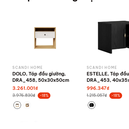
SCANDI HOME
SCANDI HOME
DOLO, Táp đầu giường,
ESTELLE, Táp đầu
DRA_458, 50x30x50cm
DRA_453, 40x35
sản xuất bởi Sca
3.261.001₫
996.347₫
3.976.830₫
1.215.057₫
-18%
-18%