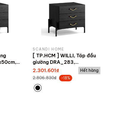
SCANDI HOME
ờng
[ TP.HCM ] WILLI, Táp đầu
x50cm,
giường DRA_283,
50x40x50cm
2.301.601₫
Hết hàng
2.806.830₫
-18%