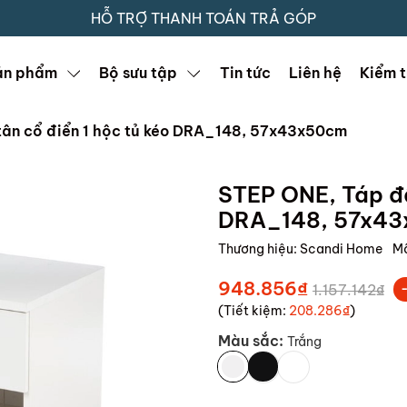
HỖ TRỢ THANH TOÁN TRẢ GÓP
ản phẩm
Bộ sưu tập
Tin tức
Liên hệ
Kiểm t
tân cổ điển 1 hộc tủ kéo DRA_148, 57x43x50cm
STEP ONE, Táp đầ
DRA_148, 57x4
Thương hiệu:
Scandi Home
M
948.856₫
1.157.142₫
(Tiết kiệm:
208.286₫
)
Màu sắc:
Trắng