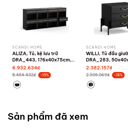
SCANDI HOME
SCANDI HOME
ALIZA, Tủ, kệ lưu trữ
WILLI, Tủ đầu giư
DRA_443, 176x40x75cm,
DRA_283, 50x40
sản xuất bởi Scandi Home
Scandi Home
6.932.634₫
2.382.157₫
8.454.432₫
2.905.069₫
-19%
-18%
Sản phẩm đã xem