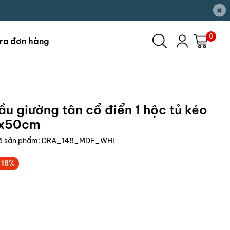
×
0
ra đơn hàng
u giường tân cổ điển 1 hộc tủ kéo
3x50cm
ã sản phẩm:
DRA_148_MDF_WHI
-18%